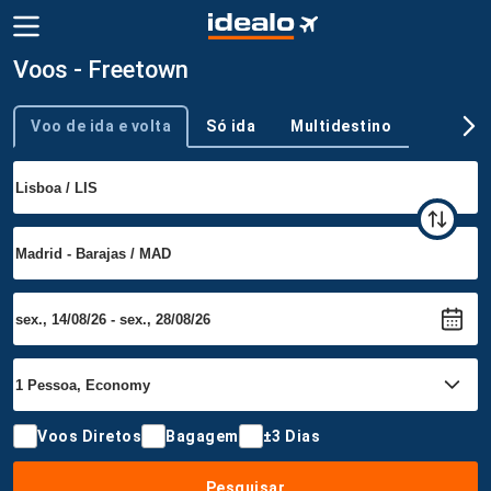
Voos - Freetown
Voo de ida e volta
Só ida
Multidestino
Tipo de viagem
Voos Diretos
Bagagem
±3 Dias
Pesquisar