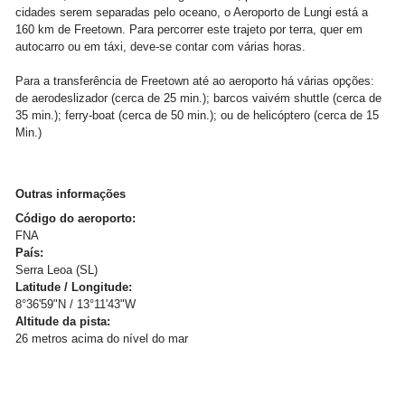
cidades serem separadas pelo oceano, o Aeroporto de Lungi está a
160 km de Freetown. Para percorrer este trajeto por terra, quer em
autocarro ou em táxi, deve-se contar com várias horas.
Para a transferência de Freetown até ao aeroporto há várias opções:
de aerodeslizador (cerca de 25 min.); barcos vaivém shuttle (cerca de
35 min.); ferry-boat (cerca de 50 min.); ou de helicóptero (cerca de 15
Min.)
Outras informações
Código do aeroporto:
FNA
País:
Serra Leoa (SL)
Latitude / Longitude:
8°36'59"N / 13°11'43"W
Altitude da pista:
26 metros acima do nível do mar