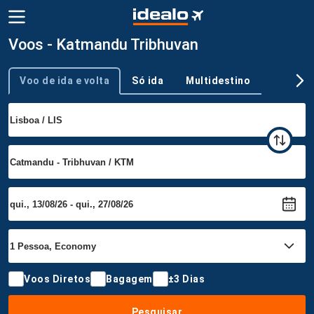
Voos - Katmandu Tribhuvan
Voo de ida e volta
Só ida
Multidestino
Tipo de viagem
Voos Diretos
Bagagem
±3 Dias
Pesquisar