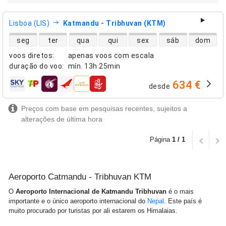
Lisboa (LIS)
Katmandu - Tribhuvan (KTM)
disponibilidade de voos diretos
seg
ter
qua
qui
sex
sáb
dom
voos diretos
:
apenas voos com escala
duração do voo
:
mín.
13h 25min
634 €
desde
companhias aéreas
Preços com base em pesquisas recentes, sujeitos a
alterações de última hora
Página
1 / 1
Aeroporto Catmandu - Tribhuvan KTM
O
Aeroporto Internacional de Katmandu
Tribhuvan
é o mais
importante e o único aeroporto internacional do
Nepal
. Este país é
muito procurado por turistas por ali estarem os Himalaias.