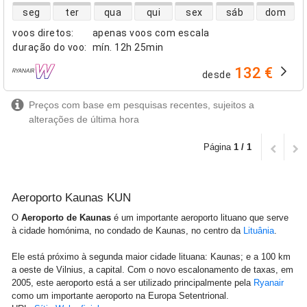
disponibilidade de voos diretos
seg
ter
qua
qui
sex
sáb
dom
voos diretos
:
apenas voos com escala
duração do voo
:
mín.
12h 25min
132 €
desde
companhias aéreas
Preços com base em pesquisas recentes, sujeitos a
alterações de última hora
Página
1 / 1
Aeroporto Kaunas KUN
O
Aeroporto de Kaunas
é um importante aeroporto lituano que serve
à cidade homónima, no condado de Kaunas, no centro da
Lituânia
.
Ele está próximo à segunda maior cidade lituana: Kaunas; e a 100 km
a oeste de Vilnius, a capital. Com o novo escalonamento de taxas, em
2005, este aeroporto está a ser utilizado principalmente pela
Ryanair
como um importante aeroporto na Europa Setentrional.