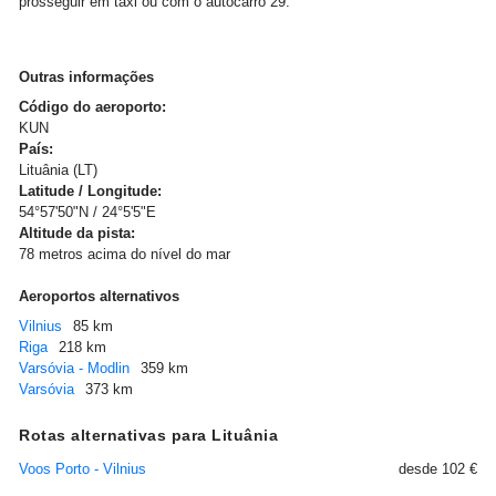
prosseguir em táxi ou com o autocarro 29.
Outras informações
Código do aeroporto:
KUN
País:
Lituânia (LT)
Latitude / Longitude:
54°57'50"N / 24°5'5"E
Altitude da pista:
78 metros acima do nível do mar
Aeroportos alternativos
Vilnius
85 km
Riga
218 km
Varsóvia - Modlin
359 km
Varsóvia
373 km
Rotas alternativas para Lituânia
Voos Porto - Vilnius
desde 102 €