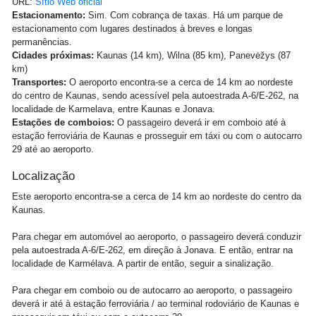
URL:
Sítio Web oficial
Estacionamento:
Sim. Com cobrança de taxas. Há um parque de
estacionamento com lugares destinados à breves e longas
permanências.
Cidades próximas:
Kaunas (14 km), Wilna (85 km), Panevėžys (87
km)
Transportes:
O aeroporto encontra-se a cerca de 14 km ao nordeste
do centro de Kaunas, sendo acessível pela autoestrada A-6/E-262, na
localidade de Karmelava, entre Kaunas e Jonava.
Estações de comboios:
O passageiro deverá ir em comboio até à
estação ferroviária de Kaunas e prosseguir em táxi ou com o autocarro
29 até ao aeroporto.
Localização
Este aeroporto encontra-se a cerca de 14 km ao nordeste do centro da
Kaunas.
Para chegar em automóvel ao aeroporto, o passageiro deverá conduzir
pela autoestrada A-6/E-262, em direção à Jonava. E então, entrar na
localidade de Karmélava. A partir de então, seguir a sinalização.
Para chegar em comboio ou de autocarro ao aeroporto, o passageiro
deverá ir até à estação ferroviária / ao terminal rodoviário de Kaunas e