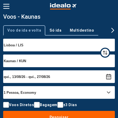
Voos - Kaunas
Voo de ida e volta
Só ida
Multidestino
Tipo de viagem
Voos Diretos
Bagagem
±3 Dias
Pesquisar