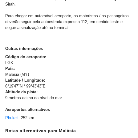
Sirah.
Para chegar em automóvel aeroporto, os motoristas / os passageiros
deverão seguir pela autoestrada expressa 112, em sentido leste e
seguir a sinalização até ao terminal.
Outras informações
Código do aeroporto:
LGK
País:
Malásia (MY)
Latitude / Longitude:
6°19'47"N / 99°43'43"E
Altitude da pista:
9 metros acima do nível do mar
Aeroportos alternativos
Phuket
252 km
Rotas alternativas para Malásia