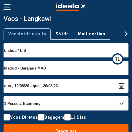
Voos - Langkawi
Voo de ida e volta
Só ida
Multidestino
Tipo de viagem
Voos Diretos
Bagagem
±3 Dias
Pesquisar