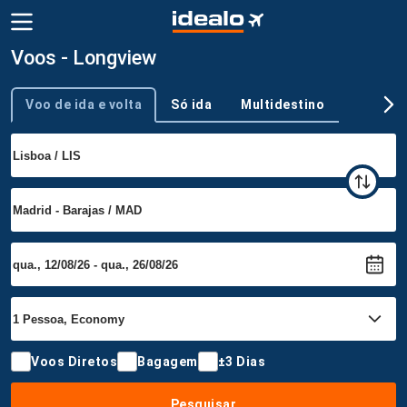
Voos - Longview
Voo de ida e volta
Só ida
Multidestino
Tipo de viagem
Voos Diretos
Bagagem
±3 Dias
Pesquisar