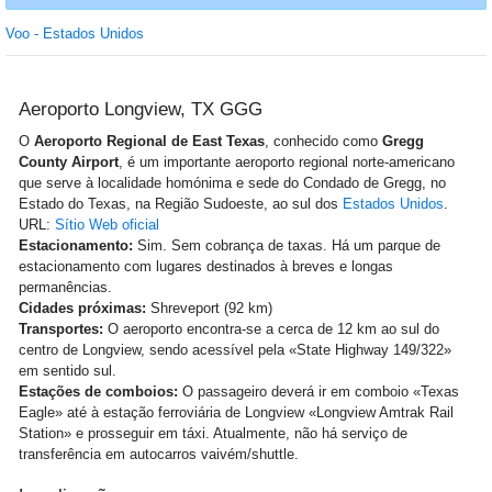
Voo - Estados Unidos
Aeroporto Longview, TX GGG
O
Aeroporto Regional de East Texas
, conhecido como
Gregg
County Airport
, é um importante aeroporto regional norte-americano
que serve à localidade homónima e sede do Condado de Gregg, no
Estado do Texas, na Região Sudoeste, ao sul dos
Estados Unidos
.
URL:
Sítio Web oficial
Estacionamento:
Sim. Sem cobrança de taxas. Há um parque de
estacionamento com lugares destinados à breves e longas
permanências.
Cidades próximas:
Shreveport (92 km)
Transportes:
O aeroporto encontra-se a cerca de 12 km ao sul do
centro de Longview, sendo acessível pela «State Highway 149/322»
em sentido sul.
Estações de comboios:
O passageiro deverá ir em comboio «Texas
Eagle» até à estação ferroviária de Longview «Longview Amtrak Rail
Station» e prosseguir em táxi. Atualmente, não há serviço de
transferência em autocarros vaivém/shuttle.