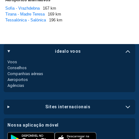
Sofia - Vrazhdebna
167 km
Tirana - Madre Teresa
169 km
Tessalónica - Salónica
196 km
idealo voos
Voos
Conselhos
Companhias aéreas
Aeroportos
Agências
sites internacionais
nossa aplicação móvel