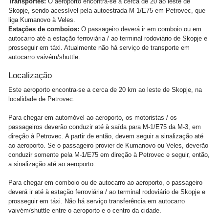
Transportes:
O aeroporto encontra-se a cerca de 20 ao leste de
Skopje, sendo acessível pela autoestrada M-1/E75 em Petrovec, que
liga Kumanovo à Veles.
Estações de comboios:
O passageiro deverá ir em comboio ou em
autocarro até a estação ferroviária / ao terminal rodoviário de Skopje e
prosseguir em táxi. Atualmente não há serviço de transporte em
autocarro vaivém/shuttle.
Localização
Este aeroporto encontra-se a cerca de 20 km ao leste de Skopje, na
localidade de Petrovec.
Para chegar em automóvel ao aeroporto, os motoristas / os
passageiros deverão conduzir até à saída para M-1/E75 da M-3, em
direção à Petrovec. A partir de então, devem seguir a sinalização até
ao aeroporto. Se o passageiro provier de Kumanovo ou Veles, deverão
conduzir somente pela M-1/E75 em direção à Petrovec e seguir, então,
a sinalização até ao aeroporto.
Para chegar em comboio ou de autocarro ao aeroporto, o passageiro
deverá ir até à estação ferroviária / ao terminal rodoviário de Skopje e
prosseguir em táxi. Não há serviço transferência em autocarro
vaivém/shuttle entre o aeroporto e o centro da cidade.