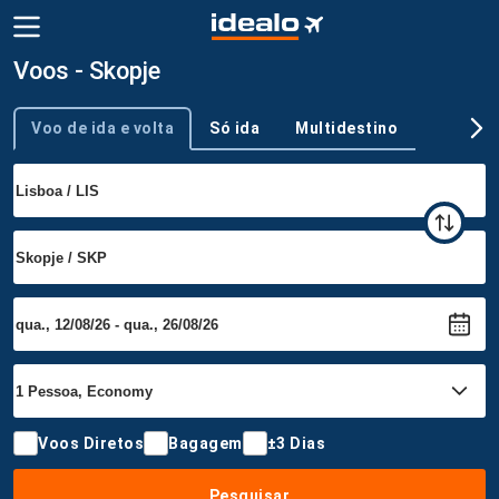
Voos - Skopje
Voo de ida e volta
Só ida
Multidestino
Tipo de viagem
Voos Diretos
Bagagem
±3 Dias
Pesquisar