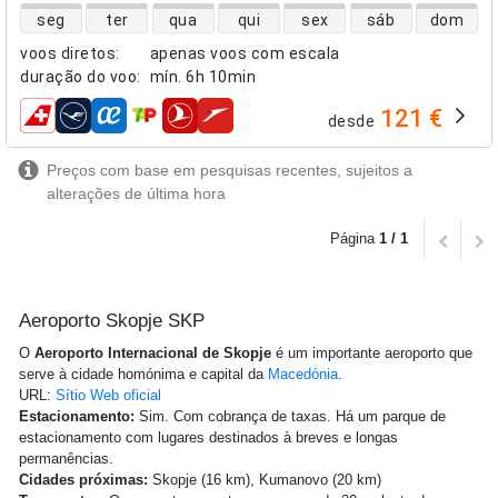
disponibilidade de voos diretos
seg
ter
qua
qui
sex
sáb
dom
voos diretos
:
apenas voos com escala
duração do voo
:
mín.
6h 10min
121 €
desde
companhias aéreas
Preços com base em pesquisas recentes, sujeitos a
alterações de última hora
Página
1 / 1
Aeroporto Skopje SKP
O
Aeroporto Internacional de Skopje
é um importante aeroporto que
serve à cidade homónima e capital da
Macedónia
.
URL:
Sítio Web oficial
Estacionamento:
Sim. Com cobrança de taxas. Há um parque de
estacionamento com lugares destinados à breves e longas
permanências.
Cidades próximas:
Skopje (16 km), Kumanovo (20 km)