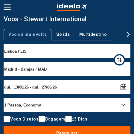
Voos - Stewart International
Voo de ida e volta
Só ida
Multidestino
Tipo de viagem
Voos Diretos
Bagagem
±3 Dias
Pesquisar