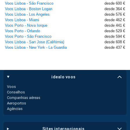
Voos Lisboa - São Francisco
desde 600 €
Voos Lisboa - Boston Logan
desde 364 €
Voos Lisboa - Los Angeles
desde 576 €
Voos Lisboa - Miami
desde 462 €
Voos Porto - Nova Iorque
desde 441 €
Voos Porto - Orlando
desde 529 €
Voos Porto - São Francisco
desde 594 €
Voos Lisboa - San Jose (Califórnia)
desde 608 €
Voos Lisboa - New York - La Guardia
desde 437 €
idealo voos
Voos
Conselhos
Companhias aéreas
Aeroportos
Agências
sites internacionais