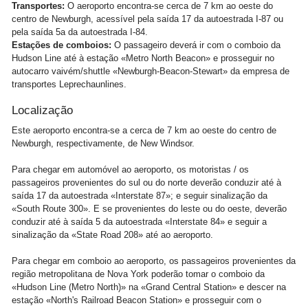
Transportes:
O aeroporto encontra-se cerca de 7 km ao oeste do
centro de Newburgh, acessível pela saída 17 da autoestrada I-87 ou
pela saída 5a da autoestrada I-84.
Estações de comboios:
O passageiro deverá ir com o comboio da
Hudson Line até à estação «Metro North Beacon» e prosseguir no
autocarro vaivém/shuttle «Newburgh-Beacon-Stewart» da empresa de
transportes Leprechaunlines.
Localização
Este aeroporto encontra-se a cerca de 7 km ao oeste do centro de
Newburgh, respectivamente, de New Windsor.
Para chegar em automóvel ao aeroporto, os motoristas / os
passageiros provenientes do sul ou do norte deverão conduzir até à
saída 17 da autoestrada «Interstate 87»; e seguir sinalização da
«South Route 300». E se provenientes do leste ou do oeste, deverão
conduzir até à saída 5 da autoestrada «Interstate 84» e seguir a
sinalização da «State Road 208» até ao aeroporto.
Para chegar em comboio ao aeroporto, os passageiros provenientes da
região metropolitana de Nova York poderão tomar o comboio da
«Hudson Line (Metro North)» na «Grand Central Station» e descer na
estação «North's Railroad Beacon Station» e prosseguir com o