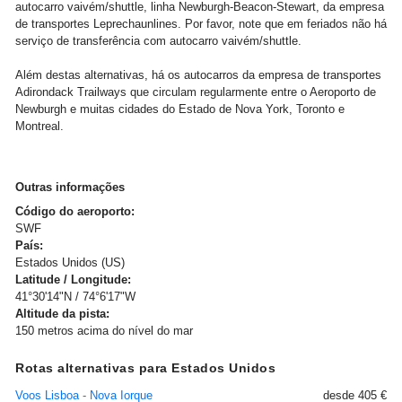
autocarro vaivém/shuttle, linha Newburgh-Beacon-Stewart, da empresa
de transportes Leprechaunlines. Por favor, note que em feriados não há
serviço de transferência com autocarro vaivém/shuttle.
Além destas alternativas, há os autocarros da empresa de transportes
Adirondack Trailways que circulam regularmente entre o Aeroporto de
Newburgh e muitas cidades do Estado de Nova York, Toronto e
Montreal.
Outras informações
Código do aeroporto:
SWF
País:
Estados Unidos (US)
Latitude / Longitude:
41°30'14"N / 74°6'17"W
Altitude da pista:
150 metros acima do nível do mar
Rotas alternativas para Estados Unidos
Voos Lisboa - Nova Iorque
desde 405 €