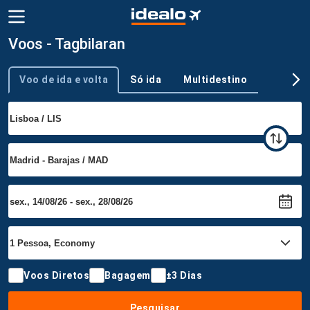
Voos - Tagbilaran
Voo de ida e volta
Só ida
Multidestino
Tipo de viagem
Voos Diretos
Bagagem
±3 Dias
Pesquisar