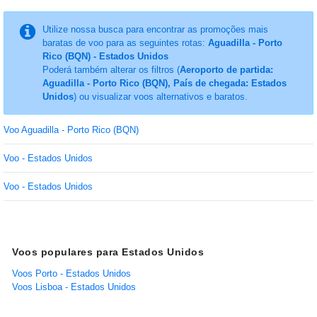
Utilize nossa busca para encontrar as promoções mais
baratas de voo para as seguintes rotas:
Aguadilla - Porto
Rico (BQN) - Estados Unidos
Poderá também alterar os filtros (
Aeroporto de partida:
Aguadilla - Porto Rico (BQN), País de chegada: Estados
Unidos
) ou visualizar voos alternativos e baratos.
Voo Aguadilla - Porto Rico (BQN)
Voo - Estados Unidos
Voo - Estados Unidos
Voos populares para Estados Unidos
Voos Porto - Estados Unidos
Voos Lisboa - Estados Unidos