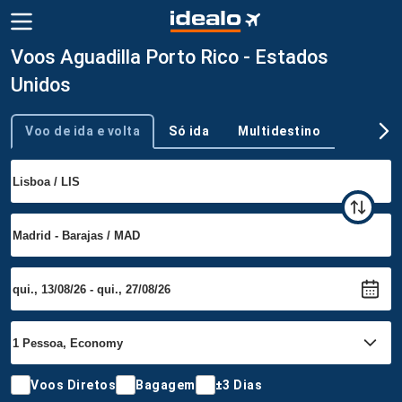
Voos Aguadilla Porto Rico - Estados
Unidos
Voo de ida e volta
Só ida
Multidestino
Tipo de viagem
Voos Diretos
Bagagem
±3 Dias