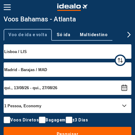
Voos Bahamas - Atlanta
Voo de ida e volta
Só ida
Multidestino
Tipo de viagem
Voos Diretos
Bagagem
±3 Dias
Pesquisar