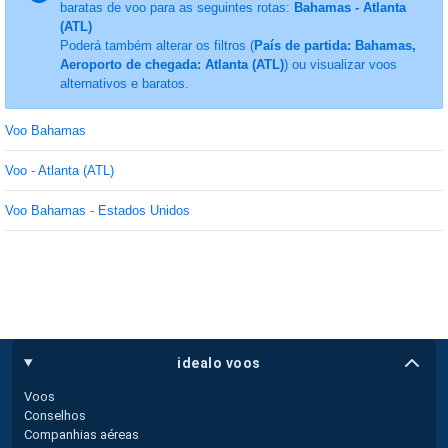
baratas de voo para as seguintes rotas:
Bahamas - Atlanta
(ATL)
Poderá também alterar os filtros (
País de partida: Bahamas,
Aeroporto de chegada: Atlanta (ATL)
) ou visualizar voos
alternativos e baratos.
Voo Bahamas
Voo - Atlanta (ATL)
Voo Bahamas - Estados Unidos
idealo voos
Voos
Conselhos
Companhias aéreas