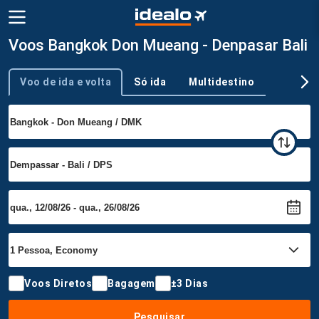
Voos Bangkok Don Mueang - Denpasar Bali
Voo de ida e volta
Só ida
Multidestino
Tipo de viagem
Voos Diretos
Bagagem
±3 Dias
Pesquisar