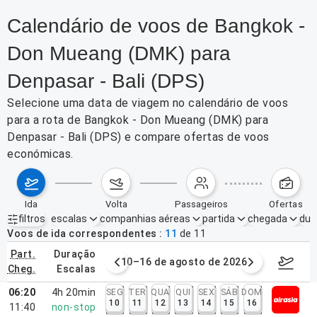
Calendário de voos de Bangkok -
Don Mueang (DMK) para
Denpasar - Bali (DPS)
Selecione uma data de viagem no calendário de voos
para a rota de Bangkok - Don Mueang (DMK) para
Denpasar - Bali (DPS) e compare ofertas de voos
económicas.
ida
volta
passageiros
ofertas
filtros
escalas
companhias aéreas
partida
chegada
dur
Filtros ativos
nenhum
Voos de ida correspondentes
11
de
11
part.
duração
e agosto de 2026
10–16 de agosto de 2026
17–23 d
cheg.
escalas
06:20
4h 20min
SEG
TER
QUA
QUI
SEX
SÁB
DOM
10
11
12
13
14
15
16
11:40
non-stop