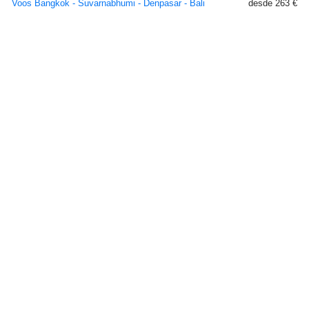
Voos Bangkok - Suvarnabhumi - Denpasar - Bali
desde 263 €