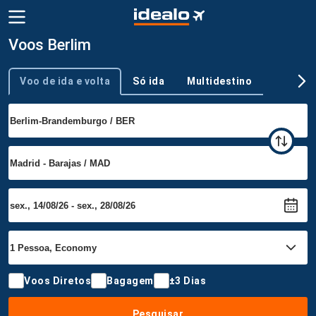
Voos Berlim
Voo de ida e volta
Só ida
Multidestino
Tipo de viagem
Voos Diretos
Bagagem
±3 Dias
Pesquisar