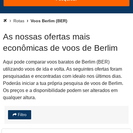
Rotas
Voos Berlim (BER)
As nossas ofertas mais
econômicas de voos de Berlim
Aqui pode comparar voos baratos de Berlim (BER)
utilizando voos de ida e volta. As seguintes ofertas foram
pesquisadas e encontradas com idealo nos últimos dias.
Poderás iniciar a tua própria pesquisa de voos de Berlim.
Os preços e a disponibilidade podem ser alterados em
qualquer altura.
Filtro