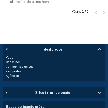
alterações de última hora
Página
1 / 1
idealo voos
Voos
Conselhos
Companhias aéreas
Aeroportos
Agências
sites internacionais
nossa aplicação móvel