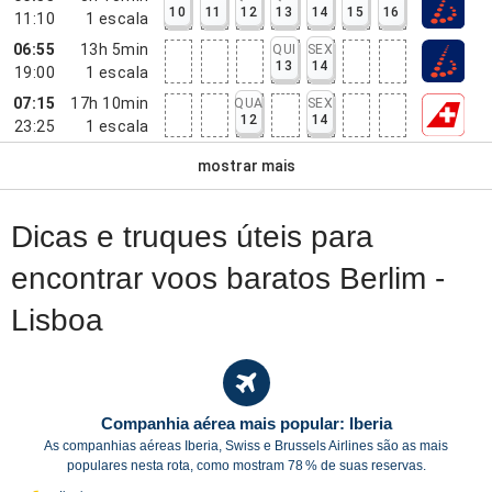
10
11
12
13
14
15
16
11:10
1
escala
06:55
13h 5min
QUI
SEX
13
14
19:00
1
escala
07:15
17h 10min
QUA
SEX
12
14
23:25
1
escala
mostrar mais
Dicas e truques úteis para
encontrar voos baratos Berlim -
Lisboa
Companhia aérea mais popular: Iberia
As companhias aéreas Iberia, Swiss e Brussels Airlines são as mais
populares nesta rota, como mostram 78 % de suas reservas.