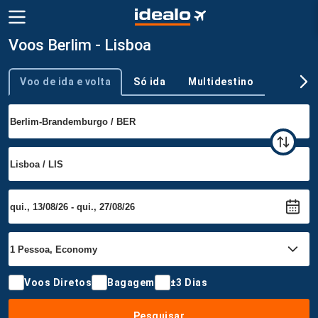
Voos Berlim - Lisboa
Voo de ida e volta
Só ida
Multidestino
Tipo de viagem
Voos Diretos
Bagagem
±3 Dias
Pesquisar