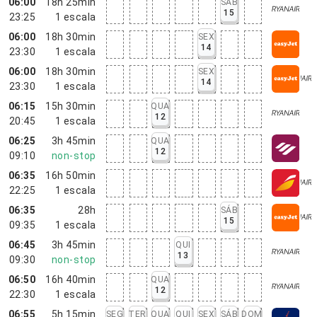
06:00
18h 25min
SÁB
15
23:25
1
escala
06:00
18h 30min
SEX
14
23:30
1
escala
06:00
18h 30min
SEX
14
23:30
1
escala
06:15
15h 30min
QUA
12
20:45
1
escala
06:25
3h 45min
QUA
12
09:10
non-stop
06:35
16h 50min
22:25
1
escala
06:35
28h
SÁB
15
09:35
1
escala
06:45
3h 45min
QUI
13
09:30
non-stop
06:50
16h 40min
QUA
12
22:30
1
escala
06:55
5h 15min
SEG
TER
QUA
QUI
SEX
SÁB
DOM