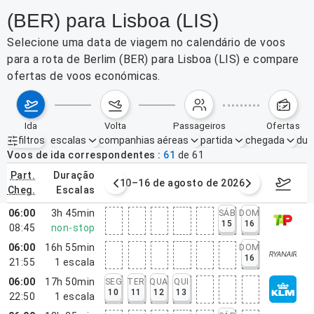
(BER) para Lisboa (LIS)
Selecione uma data de viagem no calendário de voos
para a rota de Berlim (BER) para Lisboa (LIS) e compare
ofertas de voos económicas.
ida
volta
passageiros
ofertas
filtros
escalas
companhias aéreas
partida
chegada
dur
Filtros ativos
nenhum
Voos de ida correspondentes
61
de
61
part.
duração
e agosto de 2026
10–16 de agosto de 2026
17–23 d
cheg.
escalas
06:00
3h 45min
SÁB
DOM
15
16
08:45
non-stop
06:00
16h 55min
DOM
16
21:55
1
escala
06:00
17h 50min
SEG
TER
QUA
QUI
10
11
12
13
22:50
1
escala