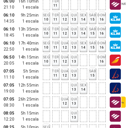
06:00
16h 10min
TER
11
21:10
1
escala
06:10
9h 25min
SEG
TER
QUA
QUI
SEX
SÁB
DOM
10
11
12
13
14
15
16
14:35
1
escala
06:10
13h 35min
SEG
TER
QUA
QUI
SEX
SÁB
DOM
10
11
12
13
14
15
16
18:45
1
escala
06:10
17h 40min
SEG
TER
QUA
QUI
SEX
SÁB
DOM
10
11
12
13
14
15
16
22:50
1
escala
06:50
14h 15min
SEG
TER
QUA
QUI
DOM
10
11
12
13
16
20:05
1
escala
07:05
5h 5min
TER
QUA
QUI
SÁB
11
12
13
15
11:10
1
escala
07:05
12h 55min
QUI
SEX
13
14
19:00
1
escala
07:05
26h 25min
QUA
QUI
12
13
08:30
1
escala
08:05
5h 15min
QUI
13
12:20
1
escala
08:25
5h 10min
SEG