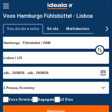
Voos Hamburgo Fühlsbüttel - Lisboa
Voo de ida e volta
Só ida
Multidestino
Tipo de viagem
Voos Diretos
Bagagem
±3 Dias
Pesquisar