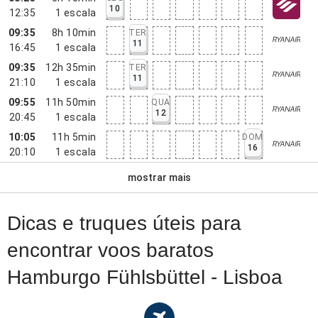
10
12:35
1
escala
09:35
8h 10min
TER
11
16:45
1
escala
09:35
12h 35min
TER
11
21:10
1
escala
09:55
11h 50min
QUA
12
20:45
1
escala
10:05
11h 5min
DOM
16
20:10
1
escala
mostrar mais
Dicas e truques úteis para
encontrar voos baratos
Hamburgo Fühlsbüttel - Lisboa