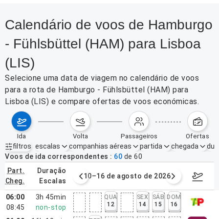
Calendário de voos de Hamburgo
- Fühlsbüttel (HAM) para Lisboa
(LIS)
Selecione uma data de viagem no calendário de voos
para a rota de Hamburgo - Fühlsbüttel (HAM) para
Lisboa (LIS) e compare ofertas de voos económicas.
ida
volta
passageiros
ofertas
filtros
escalas
companhias aéreas
partida
chegada
dur
Filtros ativos
nenhum
Voos de ida correspondentes
60
de
60
part.
duração
e agosto de 2026
10–16 de agosto de 2026
17–23 d
cheg.
escalas
06:00
3h 45min
QUA
SEX
SÁB
DOM
12
14
15
16
08:45
non-stop