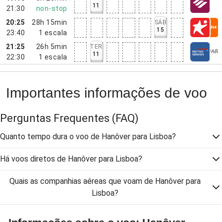
11
21:30
non-stop
20:25
28h 15min
SÁB
15
23:40
1
escala
21:25
26h 5min
TER
11
22:30
1
escala
Importantes informações de voo
Perguntas Frequentes
(FAQ)
Quanto tempo dura o voo de Hanôver para Lisboa?
Há voos diretos de Hanôver para Lisboa?
Quais as companhias aéreas que voam de Hanôver para
Lisboa?