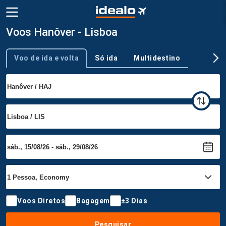
Voos Hanôver - Lisboa
Voo de ida e volta
Só ida
Multidestino
Tipo de viagem
Voos Diretos
Bagagem
±3 Dias
Pesquisar