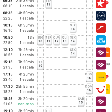
06:35
24h 35min
TER
11
06:10
1
escala
08:35
14h 50min
22:25
1
escala
10:15
6h 55min
SEX
14
16:10
1
escala
10:50
13h
SEG
TER
QUA
QUI
SEX
10
11
12
13
14
22:50
1
escala
12:10
7h 45min
SEX
14
18:55
1
escala
15:15
7h 20min
SEG
10
21:35
1
escala
17:15
7h 25min
DOM
16
23:40
1
escala
17:30
25h 55min
DOM
16
18:25
1
escala
18:45
3h 20min
SÁB
15
21:05
non-stop
19:10
3h 20min
TER