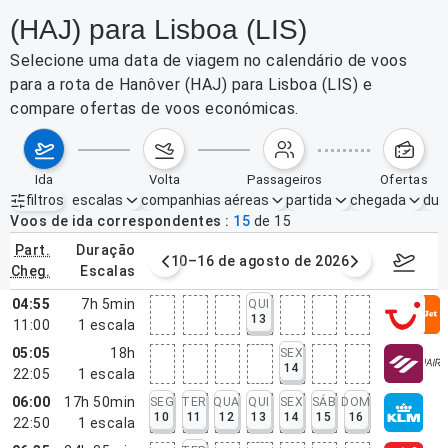
(HAJ) para Lisboa (LIS)
Selecione uma data de viagem no calendário de voos
para a rota de Hanôver (HAJ) para Lisboa (LIS) e
compare ofertas de voos económicas.
ida
volta
passageiros
ofertas
filtros
escalas
companhias aéreas
partida
chegada
dur
Filtros ativos
nenhum
Voos de ida correspondentes
15
de
15
part.
duração
e agosto de 2026
10–16 de agosto de 2026
17–23 d
cheg.
escalas
04:55
7h 5min
QUI
13
11:00
1
escala
05:05
18h
SEX
14
22:05
1
escala
06:00
17h 50min
SEG
TER
QUA
QUI
SEX
SÁB
DOM
10
11
12
13
14
15
16
22:50
1
escala