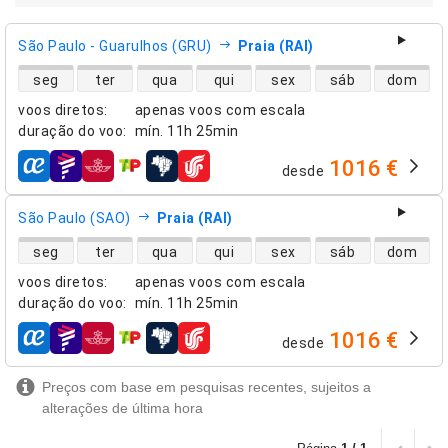
São Paulo - Guarulhos (GRU)
Praia (RAI)
disponibilidade de voos diretos
seg
ter
qua
qui
sex
sáb
dom
voos diretos
:
apenas voos com escala
duração do voo
:
mín.
11h 25min
1016 €
desde
companhias aéreas
São Paulo (SAO)
Praia (RAI)
disponibilidade de voos diretos
seg
ter
qua
qui
sex
sáb
dom
voos diretos
:
apenas voos com escala
duração do voo
:
mín.
11h 25min
1016 €
desde
companhias aéreas
Preços com base em pesquisas recentes, sujeitos a
alterações de última hora