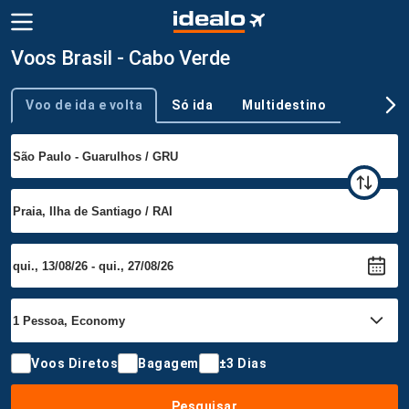
Voos Brasil - Cabo Verde
Voo de ida e volta
Só ida
Multidestino
Tipo de viagem
Voos Diretos
Bagagem
±3 Dias
Pesquisar