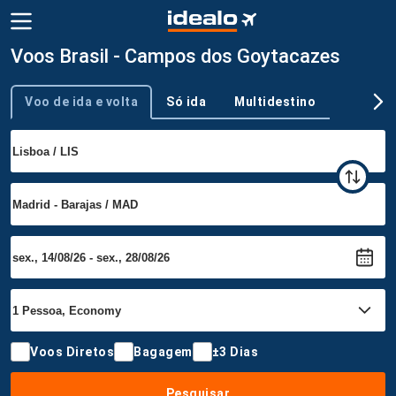
Voos Brasil - Campos dos Goytacazes
Voo de ida e volta
Só ida
Multidestino
Tipo de viagem
Voos Diretos
Bagagem
±3 Dias
Pesquisar