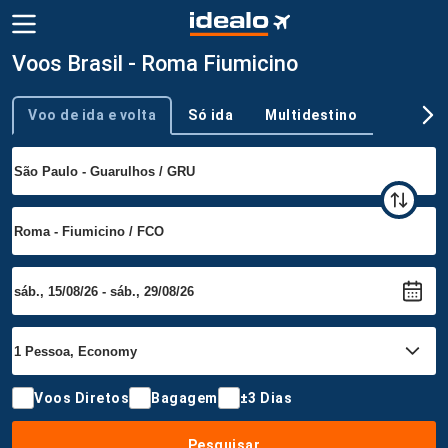
Voos Brasil - Roma Fiumicino
Voo de ida e volta
Só ida
Multidestino
Tipo de viagem
Voos Diretos
Bagagem
±3 Dias
Pesquisar