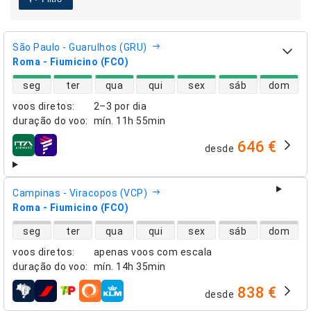
São Paulo - Guarulhos (GRU)
Roma - Fiumicino (FCO)
disponibilidade de voos diretos
seg
ter
qua
qui
sex
sáb
dom
voos diretos
:
2–3 por dia
duração do voo
:
mín.
11h 55min
646 €
desde
companhias aéreas
Campinas - Viracopos (VCP)
Roma - Fiumicino (FCO)
disponibilidade de voos diretos
seg
ter
qua
qui
sex
sáb
dom
voos diretos
:
apenas voos com escala
duração do voo
:
mín.
14h 35min
838 €
desde
companhias aéreas