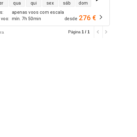
dade de voos diretos
er
qua
qui
sex
sáb
dom
os
:
apenas voos com escala
276 €
 voo
:
mín.
7h 50min
desde
ra
Página
1 / 1