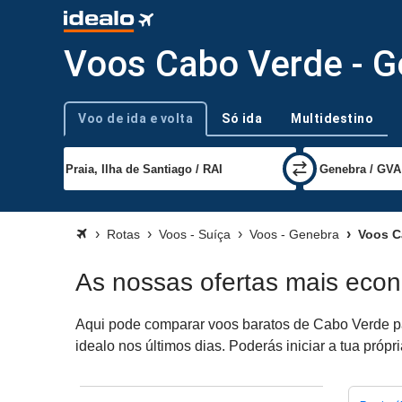
Voos Cabo Verde - G
Voo de ida e volta
Só ida
Multidestino
Tipo de viagem
Rotas
Voos - Suíça
Voos - Genebra
Voos Ca
As nossas ofertas mais eco
Aqui pode comparar voos baratos de Cabo Verde pa
idealo nos últimos dias. Poderás iniciar a tua pró