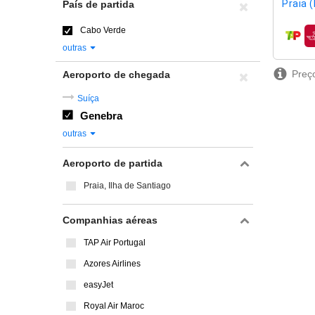
Praia (
País de partida
Cabo Verde
compa
outras
Preço
Aeroporto de chegada
Suíça
Genebra
outras
Aeroporto de partida
Praia, Ilha de Santiago
Companhias aéreas
TAP Air Portugal
Azores Airlines
easyJet
Royal Air Maroc