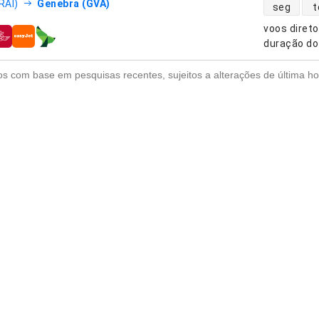
disponibili
RAI)
Genebra (GVA)
seg
t
voos diret
nhias aéreas
duração do
s com base em pesquisas recentes, sujeitos a alterações de última ho