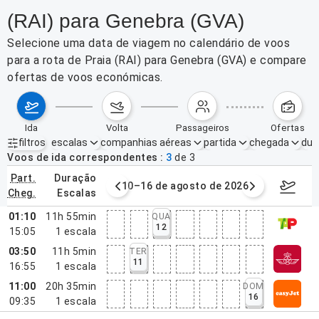
(RAI) para Genebra (GVA)
Selecione uma data de viagem no calendário de voos
para a rota de Praia (RAI) para Genebra (GVA) e compare
ofertas de voos económicas.
ida
volta
passageiros
ofertas
filtros
escalas
companhias aéreas
partida
chegada
dur
Filtros ativos
nenhum
Voos de ida correspondentes
3
de
3
part.
duração
e agosto de 2026
10–16 de agosto de 2026
17–23 d
cheg.
escalas
01:10
11h 55min
QUA
12
15:05
1
escala
03:50
11h 5min
TER
11
16:55
1
escala
11:00
20h 35min
DOM
16
09:35
1
escala