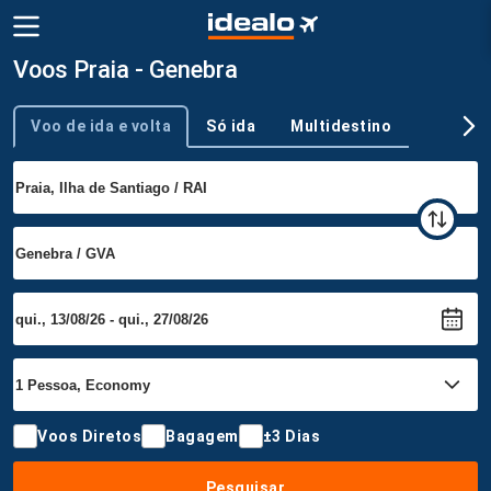
Voos Praia - Genebra
Voo de ida e volta
Só ida
Multidestino
Tipo de viagem
Voos Diretos
Bagagem
±3 Dias
Pesquisar