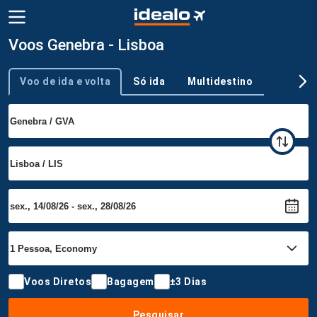
Voos Genebra - Lisboa
Voo de ida e volta
Só ida
Multidestino
Tipo de viagem
Voos Diretos
Bagagem
±3 Dias
Pesquisar