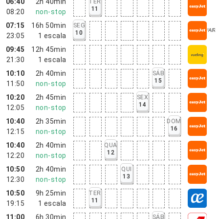
06:40
2h 40min
TER
11
08:20
non-stop
07:15
16h 50min
SEG
10
23:05
1
escala
09:45
12h 45min
21:30
1
escala
10:10
2h 40min
SÁB
15
11:50
non-stop
10:20
2h 45min
SEX
14
12:05
non-stop
10:40
2h 35min
DOM
16
12:15
non-stop
10:40
2h 40min
QUA
12
12:20
non-stop
10:50
2h 40min
QUI
13
12:30
non-stop
10:50
9h 25min
TER
11
19:15
1
escala
11:00
6h 30min
SÁB