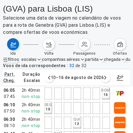
(GVA) para Lisboa (LIS)
Selecione uma data de viagem no calendário de voos
para a rota de Genebra (GVA) para Lisboa (LIS) e
compare ofertas de voos económicas.
ida
volta
passageiros
ofertas
filtros
escalas
companhias aéreas
partida
chegada
dur
Filtros ativos
nenhum
Voos de ida correspondentes
32
de
32
part.
duração
e agosto de 2026
10–16 de agosto de 2026
17–23 d
cheg.
escalas
06:05
2h 40min
DOM
16
07:45
non-stop
06:10
2h 40min
SEG
10
07:50
non-stop
06:30
2h 40min
QUI
13
08:10
non-stop