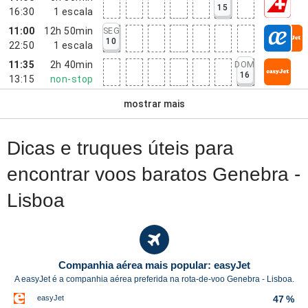
15
16:30
1
escala
11:00
12h 50min
SEG
10
22:50
1
escala
11:35
2h 40min
DOM
16
13:15
non-stop
mostrar mais
Dicas e truques úteis para
encontrar voos baratos Genebra -
Lisboa
Companhia aérea mais popular: easyJet
A easyJet é a companhia aérea preferida na rota-de-voo Genebra - Lisboa.
easyJet
47 %