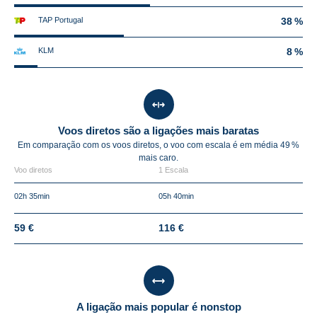
TAP Portugal
38 %
KLM
8 %
Voos diretos são a ligações mais baratas
Em comparação com os voos diretos, o voo com escala é em média
49 %
mais caro.
Voo diretos
1 Escala
02h 35min
05h 40min
59 €
116 €
A ligação mais popular é nonstop