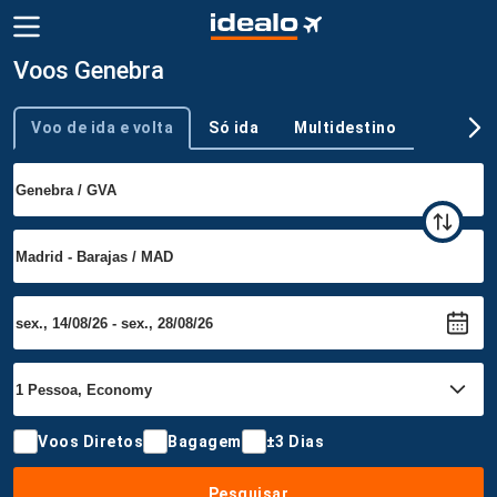
Voos Genebra
Voo de ida e volta
Só ida
Multidestino
Tipo de viagem
Voos Diretos
Bagagem
±3 Dias
Pesquisar