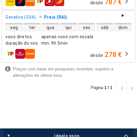
787 €
desde
companhias aéreas
Genebra (GVA)
Praia (RAI)
disponibilidade de voos diretos
seg
ter
qua
qui
sex
sáb
dom
voos diretos
:
apenas voos com escala
duração do voo
:
mín.
9h 5min
278 €
desde
companhias aéreas
Preços com base em pesquisas recentes, sujeitos a
alterações de última hora
Página
1 / 1
idealo voos