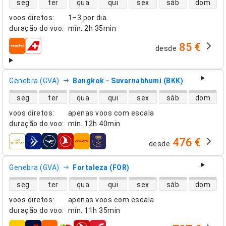
seg
ter
qua
qui
sex
sáb
dom
voos diretos
:
1–3 por dia
duração do voo
:
mín.
2h 35min
85 €
desde
companhias aéreas
Genebra (GVA)
Bangkok - Suvarnabhumi (BKK)
disponibilidade de voos diretos
seg
ter
qua
qui
sex
sáb
dom
voos diretos
:
apenas voos com escala
duração do voo
:
mín.
12h 40min
476 €
desde
companhias aéreas
Genebra (GVA)
Fortaleza (FOR)
disponibilidade de voos diretos
seg
ter
qua
qui
sex
sáb
dom
voos diretos
:
apenas voos com escala
duração do voo
:
mín.
11h 35min