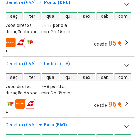
Genebra (GVA)
Porto (OPO)
disponibilidade de voos diretos
seg
ter
qua
qui
sex
sáb
dom
voos diretos
:
5–13 por dia
duração do voo
:
mín.
2h 15min
85 €
desde
companhias aéreas
Genebra (GVA)
Lisboa (LIS)
disponibilidade de voos diretos
seg
ter
qua
qui
sex
sáb
dom
voos diretos
:
4–8 por dia
duração do voo
:
mín.
2h 35min
96 €
desde
companhias aéreas
Genebra (GVA)
Faro (FAO)
disponibilidade de voos diretos