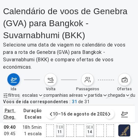
Calendário de voos de Genebra
(GVA) para Bangkok -
Suvarnabhumi (BKK)
Selecione uma data de viagem no calendário de voos
para a rota de Genebra (GVA) para Bangkok -
Suvarnabhumi (BKK) e compare ofertas de voos
económicas.
ida
volta
passageiros
ofertas
filtros
escalas
companhias aéreas
partida
chegada
dur
Filtros ativos
nenhum
Voos de ida correspondentes
31
de
31
part.
duração
e agosto de 2026
10–16 de agosto de 2026
17–23 d
cheg.
escalas
09:40
18h 5min
TER
SEX
11
14
09:45
1
escala