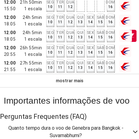
12:00
21h 50min
SEG
TER
QUA
DOM
10
11
12
16
15:50
1
escala
12:00
24h 5min
SEG
TER
QUA
QUI
SEX
SÁB
DOM
10
11
12
13
14
15
16
18:05
1
escala
12:00
24h 5min
SEG
TER
QUA
QUI
SEX
SÁB
DOM
10
11
12
13
14
15
16
18:05
1
escala
12:00
26h 55min
SEG
TER
QUA
QUI
SEX
SÁB
DOM
10
11
12
13
14
15
16
20:55
1
escala
12:00
27h 55min
SEG
TER
QUA
QUI
SEX
SÁB
DOM
10
11
12
13
14
15
16
21:55
1
escala
mostrar mais
Importantes informações de voo
Perguntas Frequentes
(FAQ)
Quanto tempo dura o voo de Genebra para Bangkok -
Suvarnabhumi?