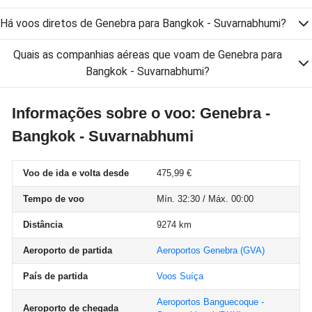
Há voos diretos de Genebra para Bangkok - Suvarnabhumi?
Quais as companhias aéreas que voam de Genebra para
Bangkok - Suvarnabhumi?
Informações sobre o voo: Genebra -
Bangkok - Suvarnabhumi
Voo de ida e volta desde
475,99 €
Tempo de voo
Mín. 32:30 / Máx. 00:00
Distância
9274 km
Aeroporto de partida
Aeroportos Genebra
(GVA)
País de partida
Voos Suíça
Aeroportos Banguecoque -
Aeroporto de chegada