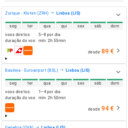
Zurique - Kloten (ZRH)
Lisboa (LIS)
disponibilidade de voos diretos
seg
ter
qua
qui
sex
sáb
dom
voos diretos
:
5–8 por dia
duração do voo
:
mín.
2h 55min
89 €
desde
companhias aéreas
Basileia - Euroairport (BSL)
Lisboa (LIS)
disponibilidade de voos diretos
seg
ter
qua
qui
sex
sáb
dom
voos diretos
:
1–4 por dia
duração do voo
:
mín.
2h 50min
94 €
desde
companhias aéreas
Genebra (GVA)
Lisboa (LIS)