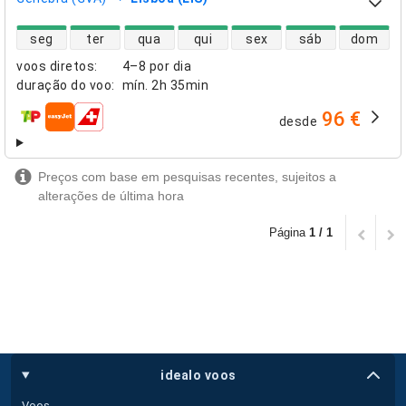
disponibilidade de voos diretos
seg
ter
qua
qui
sex
sáb
dom
voos diretos
:
4–8 por dia
duração do voo
:
mín.
2h 35min
96 €
desde
companhias aéreas
Preços com base em pesquisas recentes, sujeitos a
alterações de última hora
Página
1 / 1
idealo voos
Voos