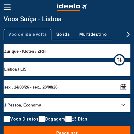
Voos Suíça - Lisboa
Voo de ida e volta
Só ida
Multidestino
Tipo de viagem
Voos Diretos
Bagagem
±3 Dias
Pesquisar