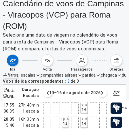
Calendário de voos de Campinas
- Viracopos (VCP) para Roma
(ROM)
Selecione uma data de viagem no calendário de voos
para a rota de Campinas - Viracopos (VCP) para Roma
(ROM) e compare ofertas de voos económicas.
ida
volta
passageiros
ofertas
filtros
escalas
companhias aéreas
partida
chegada
dur
Filtros ativos
nenhum
Voos de ida correspondentes
3
de
3
part.
duração
e agosto de 2026
10–16 de agosto de 2026
17–23 d
cheg.
escalas
17:55
27h 40min
SEX
14
00:35
1
escala
20:05
16h 35min
QUA
SEX
12
14
15:40
1
escala