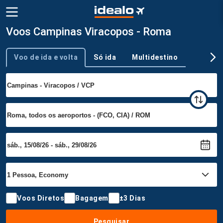
Voos Campinas Viracopos - Roma
Voo de ida e volta
Só ida
Multidestino
Tipo de viagem
Voos Diretos
Bagagem
±3 Dias
Pesquisar