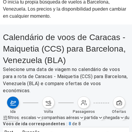
O inicia tu propia búsqueda de vuelos a Barcelona,
Venezuela. Los precios y la disponibilidad pueden cambiar
en cualquier momento.
Calendário de voos de Caracas -
Maiquetia (CCS) para Barcelona,
Venezuela (BLA)
Selecione uma data de viagem no calendário de voos
para a rota de Caracas - Maiquetia (CCS) para Barcelona,
Venezuela (BLA) e compare ofertas de voos
económicas.
ida
volta
passageiros
ofertas
filtros
escalas
companhias aéreas
partida
chegada
dur
Filtros ativos
nenhum
Voos de ida correspondentes
8
de
8