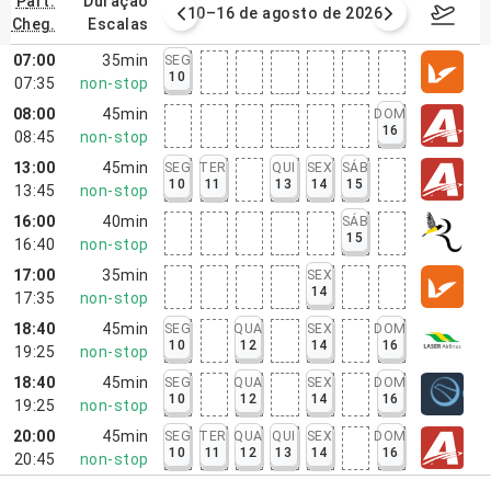
part.
duração
e agosto de 2026
10–16 de agosto de 2026
17–23 d
cheg.
escalas
07:00
35min
SEG
10
07:35
non-stop
08:00
45min
DOM
16
08:45
non-stop
13:00
45min
SEG
TER
QUI
SEX
SÁB
10
11
13
14
15
13:45
non-stop
16:00
40min
SÁB
15
16:40
non-stop
17:00
35min
SEX
14
17:35
non-stop
18:40
45min
SEG
QUA
SEX
DOM
10
12
14
16
19:25
non-stop
18:40
45min
SEG
QUA
SEX
DOM
10
12
14
16
19:25
non-stop
20:00
45min
SEG
TER
QUA
QUI
SEX
DOM
10
11
12
13
14
16
20:45
non-stop