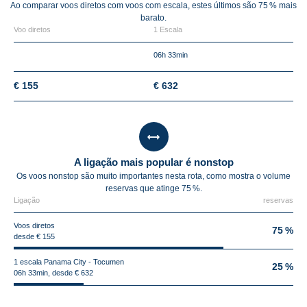
Ao comparar voos diretos com voos com escala, estes últimos são
75 %
mais
barato.
Voo diretos
1 Escala
06h 33min
€ 155
€ 632
A ligação mais popular é nonstop
Os voos nonstop são muito importantes nesta rota, como mostra o volume
reservas que atinge 75 %.
Ligação
reservas
Voos diretos
75 %
desde € 155
1 escala Panama City - Tocumen
25 %
06h 33min, desde € 632