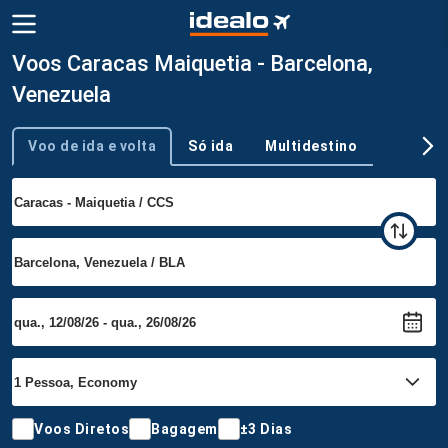
Voos Caracas Maiquetia - Barcelona,
Venezuela
Voo de ida e volta
Só ida
Multidestino
Tipo de viagem
Voos Diretos
Bagagem
±3 Dias