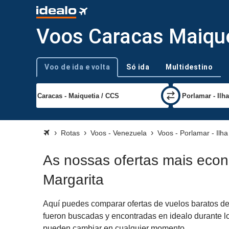
Voos Caracas Maiquet
Voo de ida e volta
Só ida
Multidestino
Tipo de viagem
Rotas
Voos - Venezuela
Voos - Porlamar - Ilh
As nossas ofertas mais econ
Margarita
Aquí puedes comparar ofertas de vuelos baratos de 
fueron buscadas y encontradas en idealo durante los
pueden cambiar en cualquier momento.