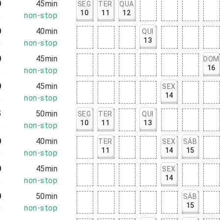
0
45min
SEG
TER
QUA
10
11
12
5
non-stop
0
40min
QUI
13
0
non-stop
0
45min
DOM
16
5
non-stop
0
45min
SEX
14
5
non-stop
5
50min
SEG
TER
QUI
10
11
13
5
non-stop
0
40min
TER
SEX
SÁB
11
14
15
0
non-stop
0
45min
SEX
14
5
non-stop
0
50min
SÁB
15
0
non-stop