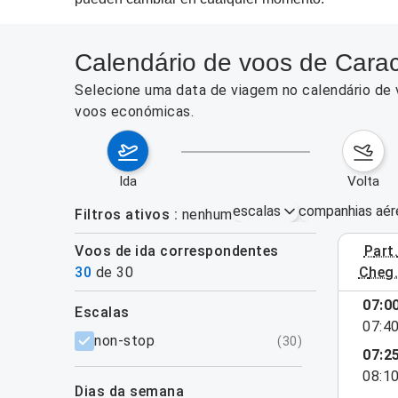
Calendário de voos de Carac
Selecione uma data de viagem no calendário de v
voos económicas.
ida
volta
escalas
companhias aér
Filtros ativos
nenhum
Voos de ida correspondentes
part
3–9 de ag
30
de
30
cheg
mostrar mais
07:0
escalas
07:4
filtros
non-stop
(
30
)
07:2
08:1
dias da semana