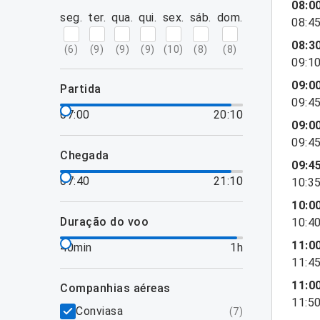
08:0
seg.
ter.
qua.
qui.
sex.
sáb.
dom.
08:4
08:3
(
6
)
(
9
)
(
9
)
(
9
)
(
10
)
(
8
)
(
8
)
09:1
09:0
partida
09:4
07:00
20:10
09:0
09:4
chegada
09:4
07:40
21:10
10:3
10:0
duração do voo
10:4
11:0
40min
1h
11:4
11:0
companhias aéreas
11:5
Conviasa
(
7
)