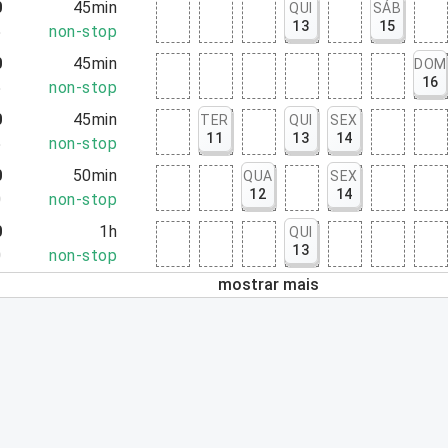
0
45min
QUI
SÁB
13
15
5
non-stop
0
45min
DOM
16
5
non-stop
0
45min
TER
QUI
SEX
11
13
14
5
non-stop
0
50min
QUA
SEX
12
14
0
non-stop
0
1h
QUI
13
0
non-stop
mostrar mais