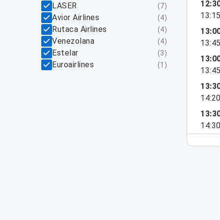
12:3
LASER
(
7
)
13:1
Avior Airlines
(
4
)
Rutaca Airlines
(
4
)
13:0
Venezolana
(
4
)
13:4
Estelar
(
3
)
13:0
Euroairlines
(
1
)
13:4
13:3
14:2
13:3
14:3