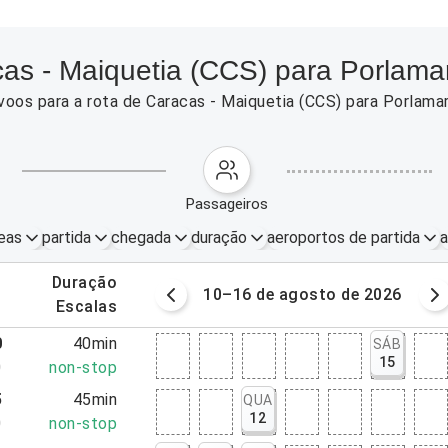
as - Maiquetia (CCS) para Porlamar
oos para a rota de Caracas - Maiquetia (CCS) para Porlama
passageiros
eas
partida
chegada
duração
aeroportos de partida
a
.
duração
osto de 2026
10–16 de agosto de 2026
.
escalas
0
40min
SÁB
15
0
non-stop
5
45min
QUA
12
0
non-stop