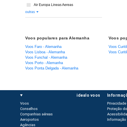
Air Europa Lineas Aereas
outras
Voos populares para Alemanha
Voos pop
Voos Faro - Alemanha
Voos Curiti
Voos Lisboa - Alemanha
Voos Curiti
Voos Funchal - Alemanha
Voos Porto - Alemanha
Voos Ponta Delgada - Alemanha
idealo voos
informaç
Voos
Privacidade
Conselhos
Proteção d
Companhias aéreas
Acessibilid
Aeroportos
Informação 
Agências