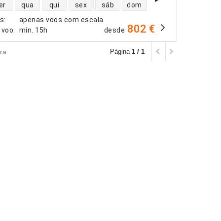
dade de voos diretos
er
qua
qui
sex
sáb
dom
os
:
apenas voos com escala
802 €
 voo
:
mín.
15h
desde
ra
Página
1 / 1