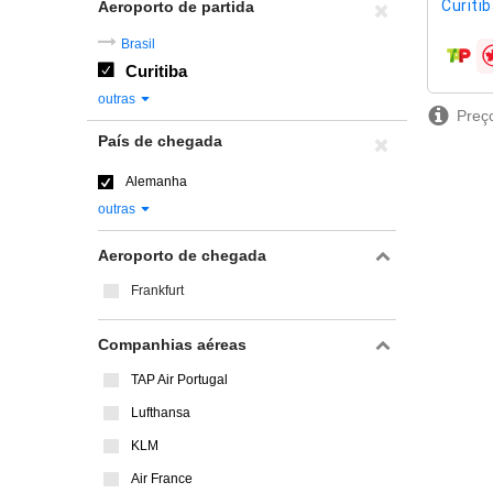
Curiti
Aeroporto de partida
Brasil
compa
Curitiba
outras
Preço
País de chegada
Alemanha
outras
Aeroporto de chegada
Frankfurt
Companhias aéreas
TAP Air Portugal
Lufthansa
KLM
Air France