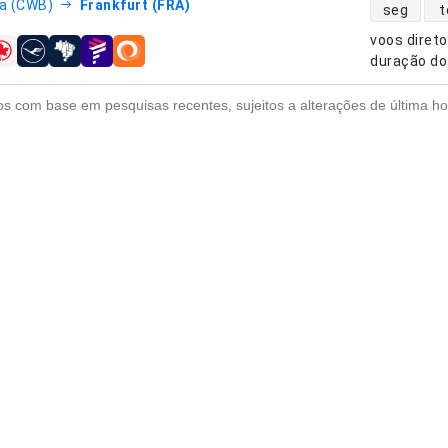
disponibili
ba (CWB)
Frankfurt (FRA)
seg
t
voos diret
nhias aéreas
duração do
s com base em pesquisas recentes, sujeitos a alterações de última ho