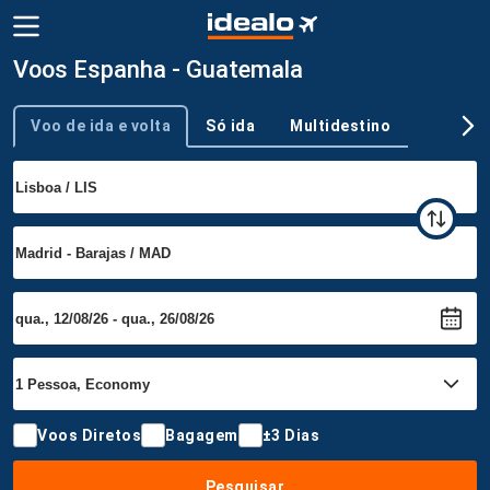
Voos Espanha - Guatemala
Voo de ida e volta
Só ida
Multidestino
Tipo de viagem
Voos Diretos
Bagagem
±3 Dias
Pesquisar