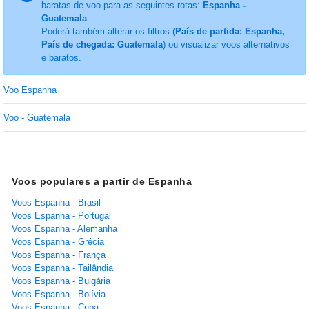
baratas de voo para as seguintes rotas:
Espanha -
Guatemala
Poderá também alterar os filtros (
País de partida: Espanha,
País de chegada: Guatemala
) ou visualizar voos alternativos
e baratos.
Voo Espanha
Voo - Guatemala
Voos populares a partir de Espanha
Voos Espanha - Brasil
Voos Espanha - Portugal
Voos Espanha - Alemanha
Voos Espanha - Grécia
Voos Espanha - França
Voos Espanha - Tailândia
Voos Espanha - Bulgária
Voos Espanha - Bolívia
Voos Espanha - Cuba