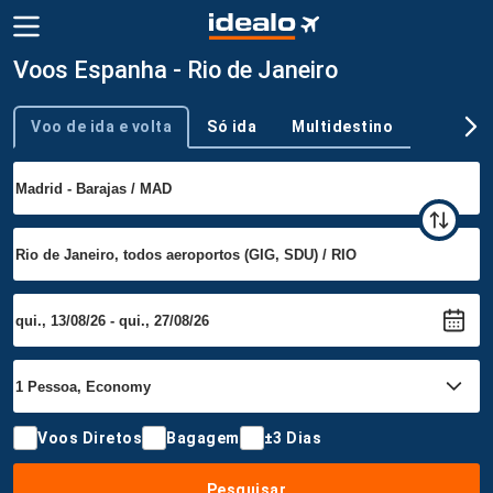
Voos Espanha - Rio de Janeiro
Voo de ida e volta
Só ida
Multidestino
Tipo de viagem
Voos Diretos
Bagagem
±3 Dias
Pesquisar