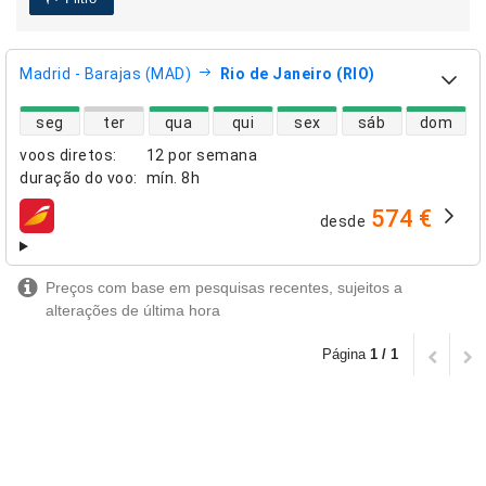
Madrid - Barajas (MAD)
Rio de Janeiro (RIO)
disponibilidade de voos diretos
seg
ter
qua
qui
sex
sáb
dom
voos diretos
:
12 por semana
duração do voo
:
mín.
8h
574 €
desde
companhias aéreas
Preços com base em pesquisas recentes, sujeitos a
alterações de última hora
Página
1 / 1