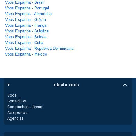
Voos Espanha - Brasil
Voos Espanha - Portugal
Voos Espanha - Alemanha
Voos Espanha - Grécia
Voos Espanha - França
Voos Espanha - Bulgária
Voos Espanha - Bolívia
Voos Espanha - Cuba
Voos Espanha - República Dominicana
Voos Espanha - México
idealo voos
Voos
Conselhos
Companhias aéreas
Aeroportos
Agências