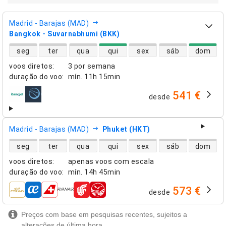
Madrid - Barajas (MAD)
Bangkok - Suvarnabhumi (BKK)
disponibilidade de voos diretos
seg
ter
qua
qui
sex
sáb
dom
voos diretos
:
3 por semana
duração do voo
:
mín.
11h 15min
541 €
desde
companhias aéreas
Madrid - Barajas (MAD)
Phuket (HKT)
disponibilidade de voos diretos
seg
ter
qua
qui
sex
sáb
dom
voos diretos
:
apenas voos com escala
duração do voo
:
mín.
14h 45min
573 €
desde
companhias aéreas
Preços com base em pesquisas recentes, sujeitos a
alterações de última hora