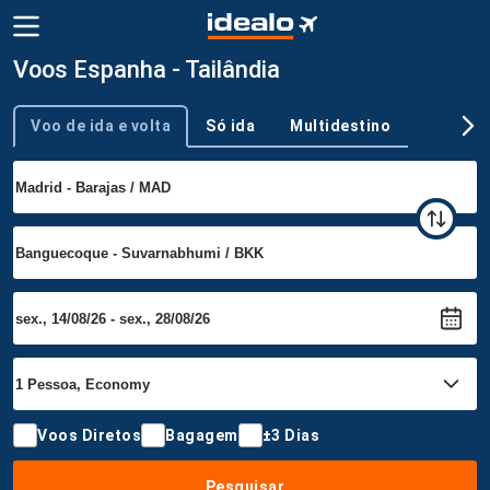
Voos Espanha - Tailândia
Voo de ida e volta
Só ida
Multidestino
Tipo de viagem
Voos Diretos
Bagagem
±3 Dias
Pesquisar