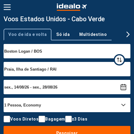
Voos Estados Unidos - Cabo Verde
Voo de ida e volta
Só ida
Multidestino
Tipo de viagem
Voos Diretos
Bagagem
±3 Dias
Pesquisar