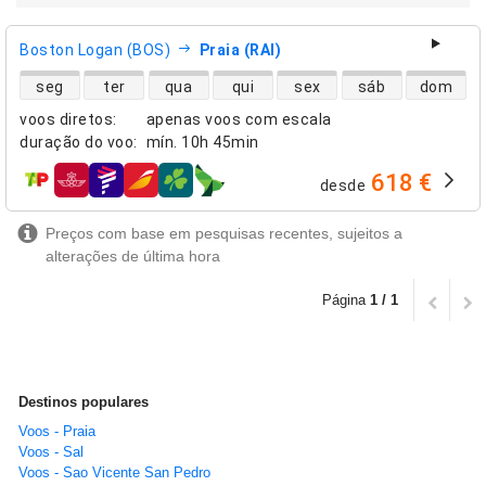
Boston Logan (BOS)
Praia (RAI)
disponibilidade de voos diretos
seg
ter
qua
qui
sex
sáb
dom
voos diretos
:
apenas voos com escala
duração do voo
:
mín.
10h 45min
618 €
desde
companhias aéreas
Preços com base em pesquisas recentes, sujeitos a
alterações de última hora
Página
1 / 1
Destinos populares
Voos - Praia
Voos - Sal
Voos - Sao Vicente San Pedro