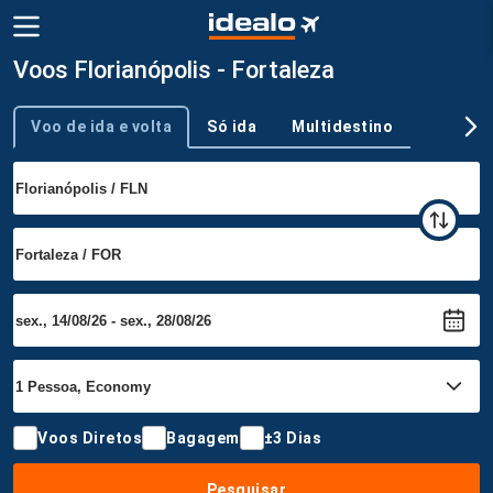
Voos Florianópolis - Fortaleza
Voo de ida e volta
Só ida
Multidestino
Tipo de viagem
Voos Diretos
Bagagem
±3 Dias
Pesquisar