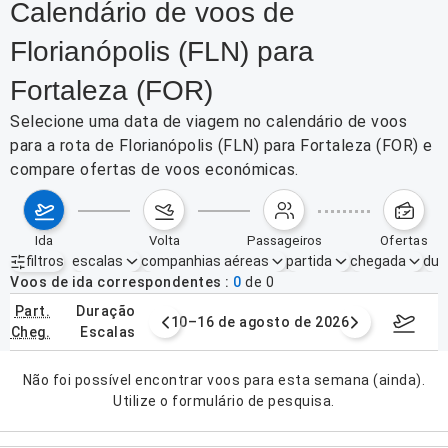
Calendário de voos de
Florianópolis (FLN) para
Fortaleza (FOR)
Selecione uma data de viagem no calendário de voos
para a rota de Florianópolis (FLN) para Fortaleza (FOR) e
compare ofertas de voos económicas.
ida
volta
passageiros
ofertas
filtros
escalas
companhias aéreas
partida
chegada
dur
Filtros ativos
nenhum
Voos de ida correspondentes
0
de
0
part.
duração
e agosto de 2026
10–16 de agosto de 2026
17–23 d
cheg.
escalas
Não foi possível encontrar voos para esta semana (ainda).
Utilize o formulário de pesquisa.