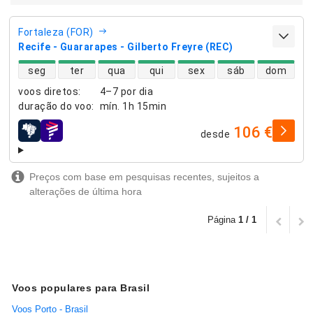
Fortaleza (FOR)
Recife - Guararapes - Gilberto Freyre (REC)
disponibilidade de voos diretos
seg
ter
qua
qui
sex
sáb
dom
voos diretos
:
4–7 por dia
duração do voo
:
mín.
1h 15min
106 €
desde
companhias aéreas
Preços com base em pesquisas recentes, sujeitos a
alterações de última hora
Página
1 / 1
Voos populares para Brasil
Voos Porto - Brasil