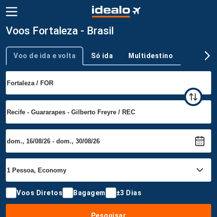
Voos Fortaleza - Brasil
Voo de ida e volta
Só ida
Multidestino
Tipo de viagem
Voos Diretos
Bagagem
±3 Dias
Pesquisar