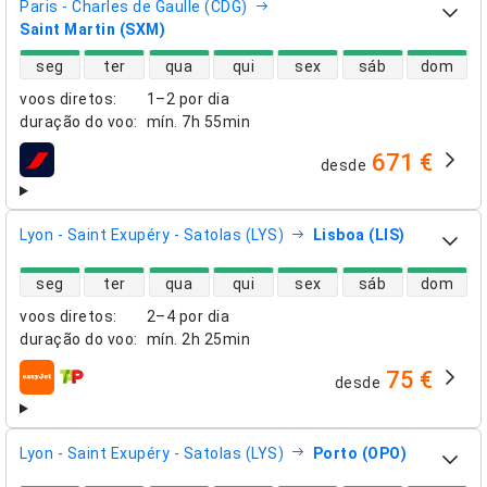
Paris - Charles de Gaulle (CDG)
Saint Martin (SXM)
disponibilidade de voos diretos
seg
ter
qua
qui
sex
sáb
dom
voos diretos
:
1–2 por dia
duração do voo
:
mín.
7h 55min
671 €
desde
companhias aéreas
Lyon - Saint Exupéry - Satolas (LYS)
Lisboa (LIS)
disponibilidade de voos diretos
seg
ter
qua
qui
sex
sáb
dom
voos diretos
:
2–4 por dia
duração do voo
:
mín.
2h 25min
75 €
desde
companhias aéreas
Lyon - Saint Exupéry - Satolas (LYS)
Porto (OPO)