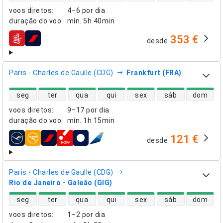
voos diretos
:
4–6 por dia
duração do voo
:
mín.
5h 40min
353 €
desde
companhias aéreas
Paris - Charles de Gaulle (CDG)
Frankfurt (FRA)
disponibilidade de voos diretos
seg
ter
qua
qui
sex
sáb
dom
voos diretos
:
9–17 por dia
duração do voo
:
mín.
1h 15min
121 €
desde
companhias aéreas
Paris - Charles de Gaulle (CDG)
Rio de Janeiro - Galeão (GIG)
disponibilidade de voos diretos
seg
ter
qua
qui
sex
sáb
dom
voos diretos
:
1–2 por dia