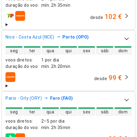
duração do voo
:
mín.
2h 35min
102 €
desde
companhias aéreas
Nice - Costa Azul (NCE)
Porto (OPO)
disponibilidade de voos diretos
seg
ter
qua
qui
sex
sáb
dom
voos diretos
:
1 por dia
duração do voo
:
mín.
2h 20min
99 €
desde
companhias aéreas
Paris - Orly (ORY)
Faro (FAO)
disponibilidade de voos diretos
seg
ter
qua
qui
sex
sáb
dom
voos diretos
:
2–5 por dia
duração do voo
:
mín.
2h 35min