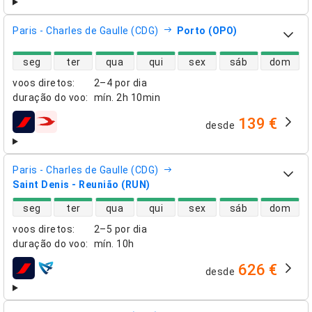
Paris - Charles de Gaulle (CDG)
Porto (OPO)
disponibilidade de voos diretos
seg
ter
qua
qui
sex
sáb
dom
voos diretos
:
2–4 por dia
duração do voo
:
mín.
2h 10min
139 €
desde
companhias aéreas
Paris - Charles de Gaulle (CDG)
Saint Denis - Reunião (RUN)
disponibilidade de voos diretos
seg
ter
qua
qui
sex
sáb
dom
voos diretos
:
2–5 por dia
duração do voo
:
mín.
10h
626 €
desde
companhias aéreas