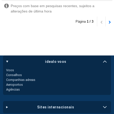
Preços com base em pesquisas recentes, sujeitos a
alterações de última hora
Página
1 / 3
idealo voos
Voos
Conselhos
Companhias aéreas
Aeroportos
Agências
sites internacionais