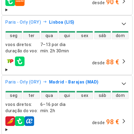
90 €
desde
companhias aéreas
Paris - Orly (ORY)
Lisboa (LIS)
disponibilidade de voos diretos
seg
ter
qua
qui
sex
sáb
dom
voos diretos
:
7–13 por dia
duração do voo
:
mín.
2h 30min
88 €
desde
companhias aéreas
Paris - Orly (ORY)
Madrid - Barajas (MAD)
disponibilidade de voos diretos
seg
ter
qua
qui
sex
sáb
dom
voos diretos
:
6–16 por dia
duração do voo
:
mín.
2h
98 €
desde
companhias aéreas