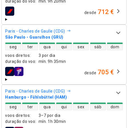
duração do voo
:
mín.
9h 20min
712 €
desde
companhias aéreas
Paris - Charles de Gaulle (CDG)
São Paulo - Guarulhos (GRU)
disponibilidade de voos diretos
seg
ter
qua
qui
sex
sáb
dom
voos diretos
:
3 por dia
duração do voo
:
mín.
9h 35min
705 €
desde
companhias aéreas
Paris - Charles de Gaulle (CDG)
Hamburgo - Fühlsbüttel (HAM)
disponibilidade de voos diretos
seg
ter
qua
qui
sex
sáb
dom
voos diretos
:
3–7 por dia
duração do voo
:
mín.
1h 30min