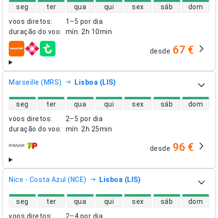
disponibilidade de voos diretos
seg
ter
qua
qui
sex
sáb
dom
voos diretos
:
1–5 por dia
duração do voo
:
mín.
2h 10min
67 €
desde
companhias aéreas
Marseille (MRS)
Lisboa (LIS)
disponibilidade de voos diretos
seg
ter
qua
qui
sex
sáb
dom
voos diretos
:
2–5 por dia
duração do voo
:
mín.
2h 25min
96 €
desde
companhias aéreas
Nice - Costa Azul (NCE)
Lisboa (LIS)
disponibilidade de voos diretos
seg
ter
qua
qui
sex
sáb
dom
voos diretos
:
2–4 por dia