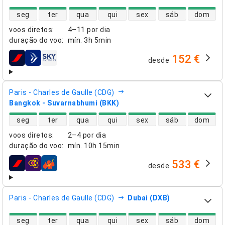
disponibilidade de voos diretos
seg
ter
qua
qui
sex
sáb
dom
voos diretos
:
4–11 por dia
duração do voo
:
mín.
3h 5min
152 €
desde
companhias aéreas
Paris - Charles de Gaulle (CDG)
Bangkok - Suvarnabhumi (BKK)
disponibilidade de voos diretos
seg
ter
qua
qui
sex
sáb
dom
voos diretos
:
2–4 por dia
duração do voo
:
mín.
10h 15min
533 €
desde
companhias aéreas
Paris - Charles de Gaulle (CDG)
Dubai (DXB)
disponibilidade de voos diretos
seg
ter
qua
qui
sex
sáb
dom