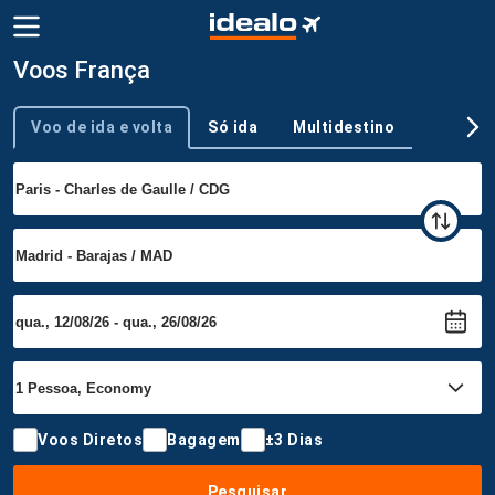
Voos França
Voo de ida e volta
Só ida
Multidestino
Tipo de viagem
Voos Diretos
Bagagem
±3 Dias
Pesquisar