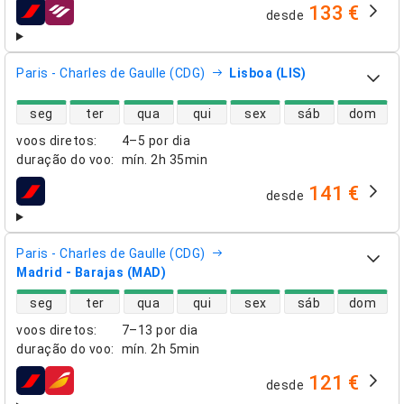
133 €
desde
companhias aéreas
Paris - Charles de Gaulle (CDG)
Lisboa (LIS)
disponibilidade de voos diretos
seg
ter
qua
qui
sex
sáb
dom
voos diretos
:
4–5 por dia
duração do voo
:
mín.
2h 35min
141 €
desde
companhias aéreas
Paris - Charles de Gaulle (CDG)
Madrid - Barajas (MAD)
disponibilidade de voos diretos
seg
ter
qua
qui
sex
sáb
dom
voos diretos
:
7–13 por dia
duração do voo
:
mín.
2h 5min
121 €
desde
companhias aéreas