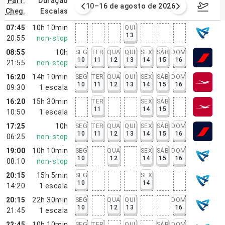
part.
duração
e agosto de 2026
10–16 de agosto de 2026
17–23 d
cheg.
escalas
07:45
10h 10min
QUI
13
20:55
non-stop
08:55
10h
SEG
TER
QUA
QUI
SEX
SÁB
DOM
10
11
12
13
14
15
16
21:55
non-stop
16:20
14h 10min
SEG
TER
QUA
QUI
SEX
SÁB
DOM
10
11
12
13
14
15
16
09:30
1
escala
16:20
15h 30min
TER
SEX
SÁB
11
14
15
10:50
1
escala
17:25
10h
SEG
TER
QUA
QUI
SEX
SÁB
DOM
10
11
12
13
14
15
16
06:25
non-stop
19:00
10h 10min
SEG
QUA
SEX
SÁB
DOM
10
12
14
15
16
08:10
non-stop
20:15
15h 5min
SEG
SEX
10
14
14:20
1
escala
20:15
22h 30min
SEG
QUA
QUI
DOM
10
12
13
16
21:45
1
escala
22:45
10h 10min
SEG
TER
QUI
SÁB
DOM