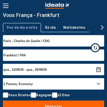
Voos França - Frankfurt
Voo de ida e volta
Só ida
Multidestino
Tipo de viagem
Voos Diretos
Bagagem
±3 Dias
Pesquisar