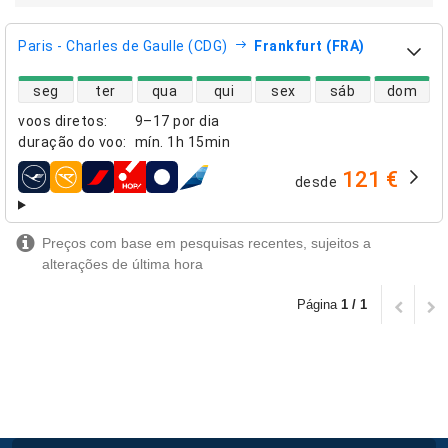
Paris - Charles de Gaulle (CDG)
Frankfurt (FRA)
disponibilidade de voos diretos
seg
ter
qua
qui
sex
sáb
dom
voos diretos
:
9–17 por dia
duração do voo
:
mín.
1h 15min
121 €
desde
companhias aéreas
Preços com base em pesquisas recentes, sujeitos a
alterações de última hora
Página
1 / 1