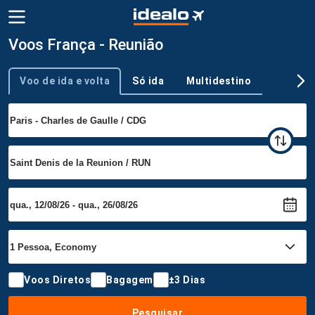
Voos França - Reunião
Voo de ida e volta
Só ida
Multidestino
Tipo de viagem
Voos Diretos
Bagagem
±3 Dias
Pesquisar