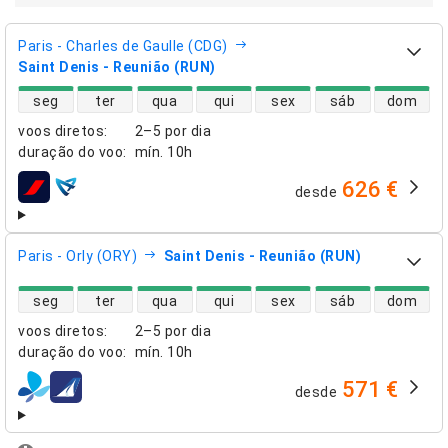
Paris - Charles de Gaulle (CDG)
Saint Denis - Reunião (RUN)
disponibilidade de voos diretos
seg
ter
qua
qui
sex
sáb
dom
voos diretos
:
2–5 por dia
duração do voo
:
mín.
10h
626 €
desde
companhias aéreas
Paris - Orly (ORY)
Saint Denis - Reunião (RUN)
disponibilidade de voos diretos
seg
ter
qua
qui
sex
sáb
dom
voos diretos
:
2–5 por dia
duração do voo
:
mín.
10h
571 €
desde
companhias aéreas