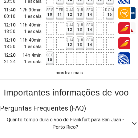
23:50
1
escala
11:40
17h 30min
SEG
TER
QUA
QUI
SEX
DOM
10
11
12
13
14
16
00:10
1
escala
12:10
11h 40min
QUA
QUI
SEX
12
13
14
18:50
1
escala
12:10
11h 40min
QUA
QUI
SEX
12
13
14
18:50
1
escala
12:20
14h 4min
SEG
10
21:24
1
escala
mostrar mais
Importantes informações de voo
Perguntas Frequentes
(FAQ)
Quanto tempo dura o voo de Frankfurt para San Juan -
Porto Rico?