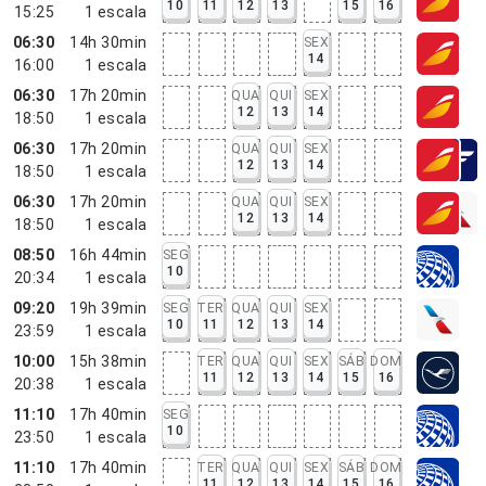
10
11
12
13
15
16
15:25
1
escala
06:30
14h 30min
SEX
14
16:00
1
escala
06:30
17h 20min
QUA
QUI
SEX
12
13
14
18:50
1
escala
06:30
17h 20min
QUA
QUI
SEX
12
13
14
18:50
1
escala
06:30
17h 20min
QUA
QUI
SEX
12
13
14
18:50
1
escala
08:50
16h 44min
SEG
10
20:34
1
escala
09:20
19h 39min
SEG
TER
QUA
QUI
SEX
10
11
12
13
14
23:59
1
escala
10:00
15h 38min
TER
QUA
QUI
SEX
SÁB
DOM
11
12
13
14
15
16
20:38
1
escala
11:10
17h 40min
SEG
10
23:50
1
escala
11:10
17h 40min
TER
QUA
QUI
SEX
SÁB
DOM
11
12
13
14
15
16