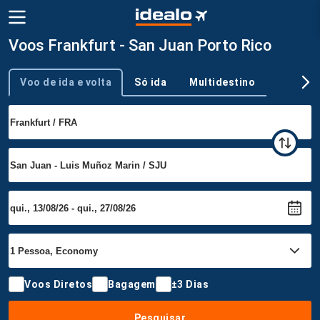
Voos Frankfurt - San Juan Porto Rico
Voo de ida e volta
Só ida
Multidestino
Tipo de viagem
Voos Diretos
Bagagem
±3 Dias
Pesquisar