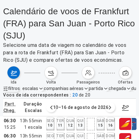
Calendário de voos de Frankfurt
(FRA) para San Juan - Porto Rico
(SJU)
Selecione uma data de viagem no calendário de voos
para a rota de Frankfurt (FRA) para San Juan - Porto
Rico (SJU) e compare ofertas de voos económicas.
ida
volta
passageiros
ofertas
filtros
escalas
companhias aéreas
partida
chegada
dur
Filtros ativos
nenhum
Voos de ida correspondentes
20
de
20
part.
duração
e agosto de 2026
10–16 de agosto de 2026
17–23 d
cheg.
escalas
06:30
13h 55min
SEG
TER
QUA
QUI
SÁB
DOM
10
11
12
13
15
16
15:25
1
escala
06:30
13h 55min
SEG
TER
QUA
QUI
SÁB
DOM