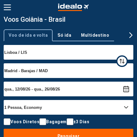
Voos Goiânia - Brasil
Voo de ida e volta
Só ida
Multidestino
Tipo de viagem
Voos Diretos
Bagagem
±3 Dias
Pesquisar