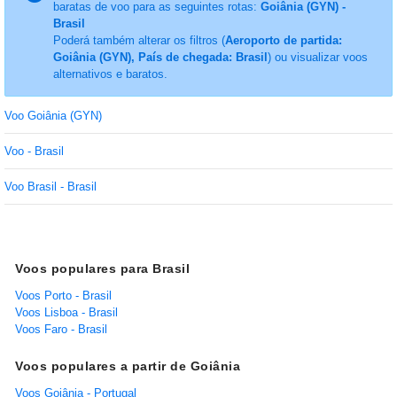
baratas de voo para as seguintes rotas:
Goiânia (GYN) -
Brasil
Poderá também alterar os filtros (
Aeroporto de partida:
Goiânia (GYN), País de chegada: Brasil
) ou visualizar voos
alternativos e baratos.
Voo Goiânia (GYN)
Voo - Brasil
Voo Brasil - Brasil
Voos populares para Brasil
Voos Porto - Brasil
Voos Lisboa - Brasil
Voos Faro - Brasil
Voos populares a partir de Goiânia
Voos Goiânia - Portugal