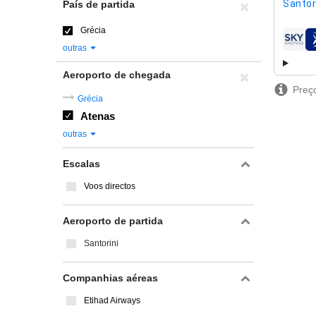
Santor
País de partida
Grécia
compa
outras
Aeroporto de chegada
Preço
Grécia
Atenas
outras
Escalas
Voos directos
Aeroporto de partida
Santorini
Companhias aéreas
Etihad Airways