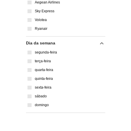
Aegean Airlines
Sky Express
Volotea
Ryanair
Dia da semana
segunda-feira
terça-feira
quarta-feira
quinta-feira
sexta-feira
sábado
domingo