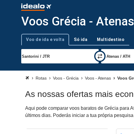
Voos Grécia - Atena
Voo de ida e volta
Só ida
Multidestino
Tipo de viagem
Rotas
Voos - Grécia
Voos - Atenas
Voos Gré
As nossas ofertas mais eco
Aqui pode comparar voos baratos de Grécia para At
últimos dias. Poderás iniciar a tua própria pesquis