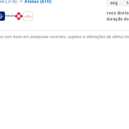
disponibili
ini (JTR)
Atenas (ATH)
seg
t
voos diret
nhias aéreas
duração do
s com base em pesquisas recentes, sujeitos a alterações de última ho