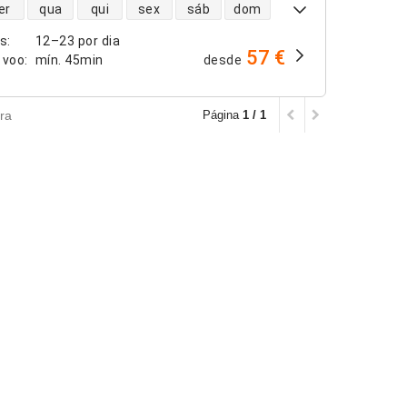
dade de voos diretos
er
qua
qui
sex
sáb
dom
os
:
12–23 por dia
57 €
 voo
:
mín.
45min
desde
ra
Página
1 / 1