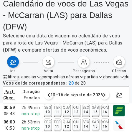
Calendário de voos de Las Vegas
- McCarran (LAS) para Dallas
(DFW)
Selecione uma data de viagem no calendário de voos
para a rota de Las Vegas - McCarran (LAS) para Dallas
(DFW) e compare ofertas de voos económicas.
ida
volta
passageiros
ofertas
filtros
escalas
companhias aéreas
partida
chegada
dur
Filtros ativos
nenhum
Voos de ida correspondentes
20
de
20
part.
duração
e agosto de 2026
10–16 de agosto de 2026
17–23 d
cheg.
escalas
00:59
2h 49min
SEG
TER
QUA
QUI
SEX
SÁB
DOM
10
11
12
13
14
15
16
05:48
non-stop
06:00
2h 53min
SEG
TER
QUA
QUI
SEX
SÁB
DOM
10
11
12
13
14
15
16
10:53
non-stop