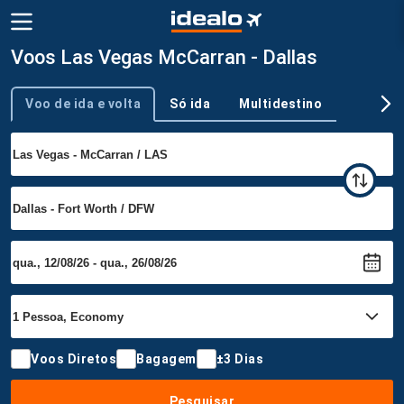
Voos Las Vegas McCarran - Dallas
Voo de ida e volta
Só ida
Multidestino
Tipo de viagem
Voos Diretos
Bagagem
±3 Dias
Pesquisar