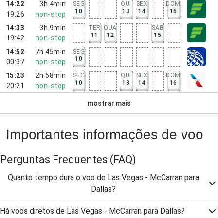
14:22
3h 4min
SEG
QUI
SEX
DOM
10
13
14
16
19:26
non-stop
14:33
3h 9min
TER
QUA
SÁB
11
12
15
19:42
non-stop
14:52
7h 45min
SEG
10
00:37
non-stop
15:23
2h 58min
SEG
QUI
SEX
DOM
10
13
14
16
20:21
non-stop
mostrar mais
Importantes informações de voo
Perguntas Frequentes
(FAQ)
Quanto tempo dura o voo de Las Vegas - McCarran para
Dallas?
Há voos diretos de Las Vegas - McCarran para Dallas?