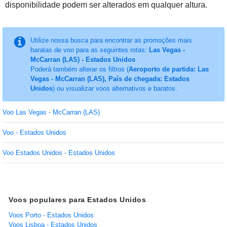
disponibilidade podem ser alterados em qualquer altura.
Utilize nossa busca para encontrar as promoções mais
baratas de voo para as seguintes rotas:
Las Vegas -
McCarran (LAS) - Estados Unidos
Poderá também alterar os filtros (
Aeroporto de partida: Las
Vegas - McCarran (LAS), País de chegada: Estados
Unidos
) ou visualizar voos alternativos e baratos.
Voo Las Vegas - McCarran (LAS)
Voo - Estados Unidos
Voo Estados Unidos - Estados Unidos
Voos populares para Estados Unidos
Voos Porto - Estados Unidos
Voos Lisboa - Estados Unidos