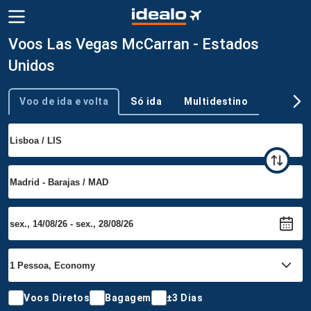
Voos Las Vegas McCarran - Estados
Unidos
Voo de ida e volta
Só ida
Multidestino
Tipo de viagem
Voos Diretos
Bagagem
±3 Dias