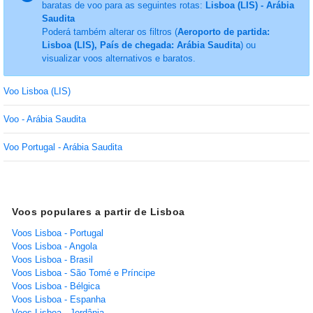
baratas de voo para as seguintes rotas:
Lisboa (LIS) - Arábia
Saudita
Poderá também alterar os filtros (
Aeroporto de partida:
Lisboa (LIS), País de chegada: Arábia Saudita
) ou
visualizar voos alternativos e baratos.
Voo Lisboa (LIS)
Voo - Arábia Saudita
Voo Portugal - Arábia Saudita
Voos populares a partir de Lisboa
Voos Lisboa - Portugal
Voos Lisboa - Angola
Voos Lisboa - Brasil
Voos Lisboa - São Tomé e Príncipe
Voos Lisboa - Bélgica
Voos Lisboa - Espanha
Voos Lisboa - Jordânia