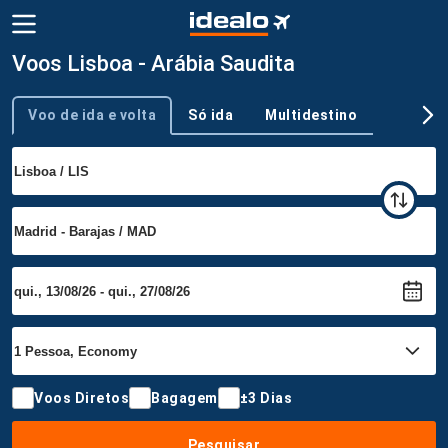
Voos Lisboa - Arábia Saudita
Voo de ida e volta
Só ida
Multidestino
Tipo de viagem
Voos Diretos
Bagagem
±3 Dias
Pesquisar