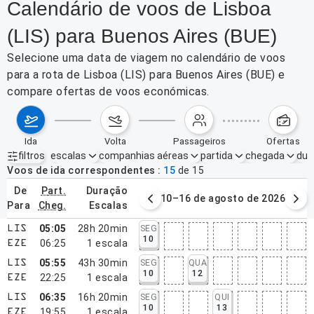
Calendário de voos de Lisboa
(LIS) para Buenos Aires (BUE)
Selecione uma data de viagem no calendário de voos
para a rota de Lisboa (LIS) para Buenos Aires (BUE) e
compare ofertas de voos económicas.
ida
volta
passageiros
ofertas
filtros
escalas
companhias aéreas
partida
chegada
dur
Filtros ativos
nenhum
Voos de ida correspondentes
15
de
15
de
part.
duração
3–9 de agosto de 2026
10–16 de agosto de 2026
para
cheg.
escalas
05:05
28h 20min
SEG
LIS
10
06:25
1
escala
EZE
05:55
43h 30min
SEG
QUA
LIS
10
12
22:25
1
escala
EZE
06:35
16h 20min
SEG
QUI
LIS
10
13
19:55
1
escala
EZE