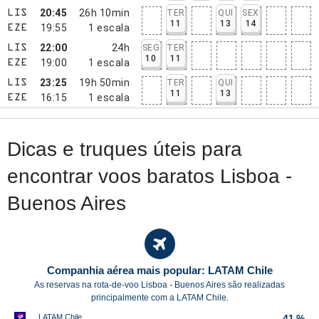
20:45
26h 10min
TER
QUI
SEX
LIS
11
13
14
19:55
1
escala
EZE
22:00
24h
SEG
TER
LIS
10
11
19:00
1
escala
EZE
23:25
19h 50min
TER
QUI
LIS
11
13
16:15
1
escala
EZE
Dicas e truques úteis para
encontrar voos baratos Lisboa -
Buenos Aires
Companhia aérea mais popular: LATAM Chile
As reservas na rota-de-voo Lisboa - Buenos Aires são realizadas
principalmente com a LATAM Chile.
LATAM Chile
41 %