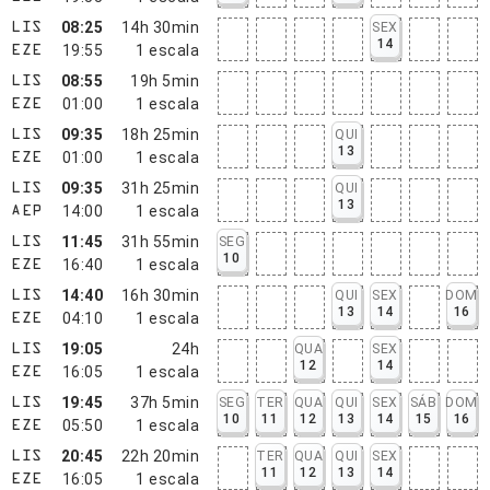
08:25
14h 30min
SEX
LIS
14
19:55
1
escala
EZE
08:55
19h 5min
LIS
01:00
1
escala
EZE
09:35
18h 25min
QUI
LIS
13
01:00
1
escala
EZE
09:35
31h 25min
QUI
LIS
13
14:00
1
escala
AEP
11:45
31h 55min
SEG
LIS
10
16:40
1
escala
EZE
14:40
16h 30min
QUI
SEX
DOM
LIS
13
14
16
04:10
1
escala
EZE
19:05
24h
QUA
SEX
LIS
12
14
16:05
1
escala
EZE
19:45
37h 5min
SEG
TER
QUA
QUI
SEX
SÁB
DOM
LIS
10
11
12
13
14
15
16
05:50
1
escala
EZE
20:45
22h 20min
TER
QUA
QUI
SEX
LIS
11
12
13
14
16:05
1
escala
EZE