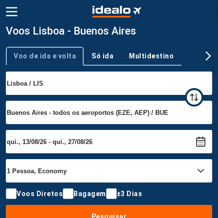
Voos Lisboa - Buenos Aires
Voo de ida e volta
Só ida
Multidestino
Tipo de viagem
Voos Diretos
Bagagem
±3 Dias
Pesquisar