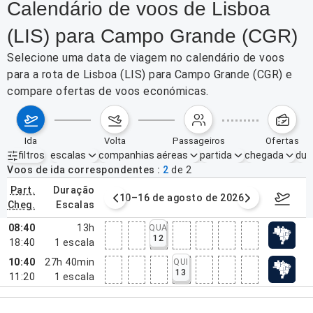
Calendário de voos de Lisboa
(LIS) para Campo Grande (CGR)
Selecione uma data de viagem no calendário de voos
para a rota de Lisboa (LIS) para Campo Grande (CGR) e
compare ofertas de voos económicas.
ida
volta
passageiros
ofertas
filtros
escalas
companhias aéreas
partida
chegada
dur
Filtros ativos
nenhum
Voos de ida correspondentes
2
de
2
part.
duração
e agosto de 2026
10–16 de agosto de 2026
17–23 d
cheg.
escalas
08:40
13h
QUA
12
18:40
1
escala
10:40
27h 40min
QUI
13
11:20
1
escala