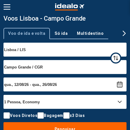
Voos Lisboa - Campo Grande
Voo de ida e volta
Só ida
Multidestino
Tipo de viagem
Voos Diretos
Bagagem
±3 Dias
Pesquisar