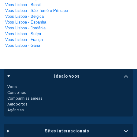
Voos Lisboa - Brasil
Voos Lisboa - São Tomé e Príncipe
Voos Lisboa - Bélgica
Voos Lisboa - Espanha
Voos Lisboa - Jordânia
Voos Lisboa - Suíça
Voos Lisboa - França
Voos Lisboa - Gana
idealo voos
Voos
Conselhos
Companhias aéreas
Aeroportos
Agências
sites internacionais