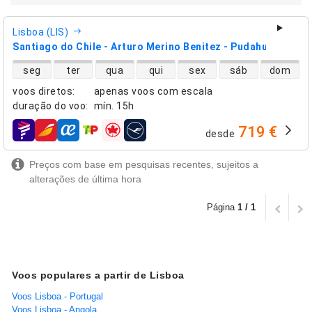
Lisboa (LIS)
Santiago do Chile - Arturo Merino Benitez - Pudahuel (SCL)
disponibilidade de voos diretos
seg
ter
qua
qui
sex
sáb
dom
voos diretos
:
apenas voos com escala
duração do voo
:
mín.
15h
719 €
desde
companhias aéreas
Preços com base em pesquisas recentes, sujeitos a
alterações de última hora
Página
1 / 1
Voos populares a partir de Lisboa
Voos Lisboa - Portugal
Voos Lisboa - Angola