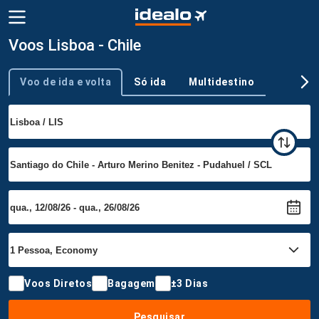
Voos Lisboa - Chile
Voo de ida e volta
Só ida
Multidestino
Tipo de viagem
Voos Diretos
Bagagem
±3 Dias
Pesquisar