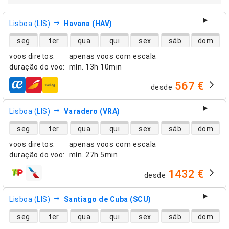
Lisboa (LIS)
Havana (HAV)
disponibilidade de voos diretos
seg
ter
qua
qui
sex
sáb
dom
voos diretos
:
apenas voos com escala
duração do voo
:
mín.
13h 10min
567 €
desde
companhias aéreas
Lisboa (LIS)
Varadero (VRA)
disponibilidade de voos diretos
seg
ter
qua
qui
sex
sáb
dom
voos diretos
:
apenas voos com escala
duração do voo
:
mín.
27h 5min
1432 €
desde
companhias aéreas
Lisboa (LIS)
Santiago de Cuba (SCU)
disponibilidade de voos diretos
seg
ter
qua
qui
sex
sáb
dom