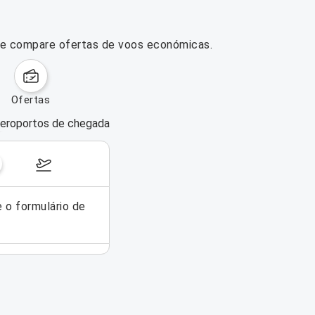
) e compare ofertas de voos económicas.
ofertas
eroportos de chegada
dias da semana
17–23 de agosto de 2026
e o formulário de
Não foi possível encontrar voos pa