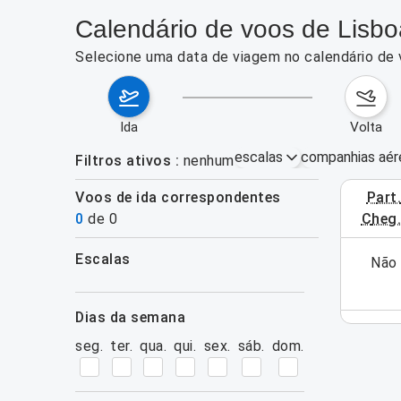
Calendário de voos de Lisbo
Selecione uma data de viagem no calendário de 
ida
volta
escalas
companhias aér
Filtros ativos
nenhum
Voos de ida correspondentes
part
3–9 de ag
0
de
0
cheg
escalas
ra esta semana (ainda). Utilize o formulário de
Não 
filtros
pesquisa.
dias da semana
seg.
ter.
qua.
qui.
sex.
sáb.
dom.