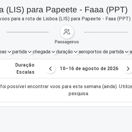
a (LIS) para Papeete - Faaa (PPT)
voos para a rota de Lisboa (LIS) para Papeete - Faaa (PPT
passageiros
eas
partida
chegada
duração
aeroportos de partida
a
.
duração
osto de 2026
10–16 de agosto de 2026
.
escalas
foi possível encontrar voos para esta semana (ainda). Utiliz
pesquisa.