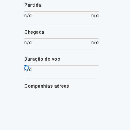
partida
n/d
n/d
chegada
n/d
n/d
duração do voo
n/d
companhias aéreas