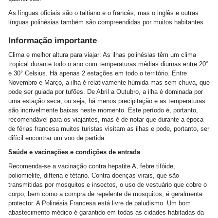
As línguas oficiais são o taitiano e o francês, mas o inglês e outras
línguas polinésias também são compreendidas por muitos habitantes
Informação importante
Clima e melhor altura para viajar: As ilhas polinésias têm um clima
tropical durante todo o ano com temperaturas médias diurnas entre 20°
e 30° Celsius. Há apenas 2 estações em todo o território. Entre
Novembro e Março, a ilha é relativamente húmida mas sem chuva, que
pode ser guiada por tufões. De Abril a Outubro, a ilha é dominada por
uma estação seca, ou seja, há menos precipitação e as temperaturas
são incrivelmente baixas neste momento. Este período é, portanto,
recomendável para os viajantes, mas é de notar que durante a época
de férias francesa muitos turistas visitam as ilhas e pode, portanto, ser
difícil encontrar um voo de partida.
Saúde e vacinações e condições de entrada
:
Recomenda-se a vacinação contra hepatite A, febre tifóide,
poliomielite, difteria e tétano. Contra doenças virais, que são
transmitidas por mosquitos e insectos, o uso de vestuário que cobre o
corpo, bem como a compra de repelente de mosquitos, é geralmente
protector. A Polinésia Francesa está livre de paludismo. Um bom
abastecimento médico é garantido em todas as cidades habitadas da