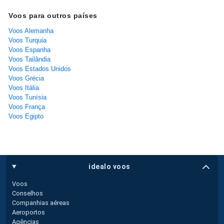
Voos para outros países
Voos Alemanha
Voos Turquia
Voos Espanha
Voos Tailândia
Voos Estados Unidos
Voos Grécia
Voos Itália
Voos Tunísia
Voos França
Voos Egipto
idealo voos
Voos
Conselhos
Companhias aéreas
Aeroportos
Agências