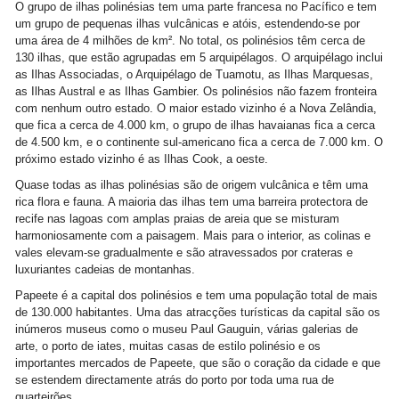
O grupo de ilhas polinésias tem uma parte francesa no Pacífico e tem
um grupo de pequenas ilhas vulcânicas e atóis, estendendo-se por
uma área de 4 milhões de km². No total, os polinésios têm cerca de
130 ilhas, que estão agrupadas em 5 arquipélagos. O arquipélago inclui
as Ilhas Associadas, o Arquipélago de Tuamotu, as Ilhas Marquesas,
as Ilhas Austral e as Ilhas Gambier. Os polinésios não fazem fronteira
com nenhum outro estado. O maior estado vizinho é a Nova Zelândia,
que fica a cerca de 4.000 km, o grupo de ilhas havaianas fica a cerca
de 4.500 km, e o continente sul-americano fica a cerca de 7.000 km. O
próximo estado vizinho é as Ilhas Cook, a oeste.
Quase todas as ilhas polinésias são de origem vulcânica e têm uma
rica flora e fauna. A maioria das ilhas tem uma barreira protectora de
recife nas lagoas com amplas praias de areia que se misturam
harmoniosamente com a paisagem. Mais para o interior, as colinas e
vales elevam-se gradualmente e são atravessados por crateras e
luxuriantes cadeias de montanhas.
Papeete é a capital dos polinésios e tem uma população total de mais
de 130.000 habitantes. Uma das atracções turísticas da capital são os
inúmeros museus como o museu Paul Gauguin, várias galerias de
arte, o porto de iates, muitas casas de estilo polinésio e os
importantes mercados de Papeete, que são o coração da cidade e que
se estendem directamente atrás do porto por toda uma rua de
quarteirões.