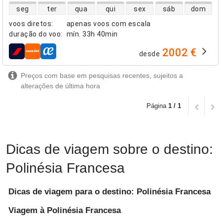
disponibilidade de voos diretos
seg
ter
qua
qui
sex
sáb
dom
voos diretos
:
apenas voos com escala
duração do voo
:
mín.
33h 40min
2002 €
desde
companhias aéreas
Preços com base em pesquisas recentes, sujeitos a
alterações de última hora
Página
1 / 1
Dicas de viagem sobre o destino:
Polinésia Francesa
Dicas de viagem para o destino: Polinésia Francesa
Viagem à Polinésia Francesa