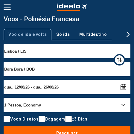
Voos - Polinésia Francesa
Voo de ida e volta
Só ida
Multidestino
Tipo de viagem
Voos Diretos
Bagagem
±3 Dias
Pesquisar