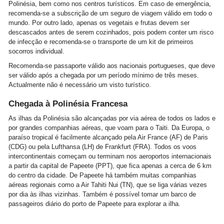
Polinésia, bem como nos centros turísticos. Em caso de emergência,
recomenda-se a subscrição de um seguro de viagem válido em todo o
mundo. Por outro lado, apenas os vegetais e frutas devem ser
descascados antes de serem cozinhados, pois podem conter um risco
de infecção e recomenda-se o transporte de um kit de primeiros
socorros individual.
Recomenda-se passaporte válido aos nacionais portugueses, que deve
ser válido após a chegada por um período mínimo de três meses.
Actualmente não é necessário um visto turístico.
Chegada à Polinésia Francesa
As ilhas da Polinésia são alcançadas por via aérea de todos os lados e
por grandes companhias aéreas, que voam para o Taiti. Da Europa, o
paraíso tropical é facilmente alcançado pela Air France (AF) de Paris
(CDG) ou pela Lufthansa (LH) de Frankfurt (FRA). Todos os voos
intercontinentais começam ou terminam nos aeroportos internacionais
a partir da capital de Papeete (PPT), que fica apenas a cerca de 6 km
do centro da cidade. De Papeete há também muitas companhias
aéreas regionais como a Air Tahiti Nui (TN), que se liga várias vezes
por dia às ilhas vizinhas. Também é possível tomar um barco de
passageiros diário do porto de Papeete para explorar a ilha.